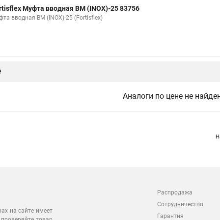
rtisflex Муфта вводная ВМ (INOX)-25 83756
та вводная ВМ (INOX)-25 (Fortisflex)
е
Аналоги по цене не найде
Н
Распродажа
Сотрудничество
рах на сайте имеет
Гарантия
 проверяйте товар