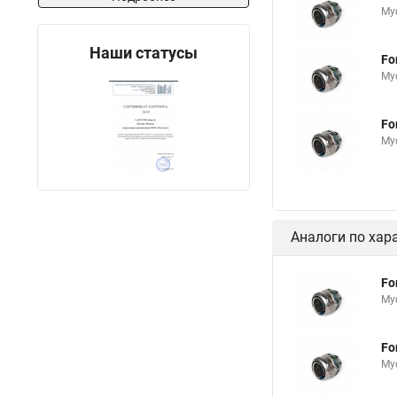
Муф
Наши статусы
Fo
Муф
Fo
Муф
Аналоги по хар
Fo
Муф
Fo
Муф