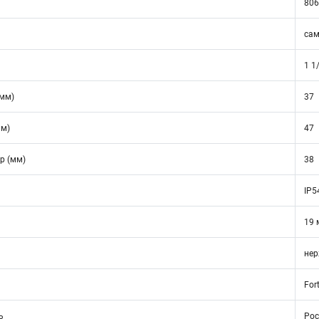
806
сам
1 1
(мм)
37
мм)
47
р (мм)
38
IP5
19 
нер
Fort
ь
Рос