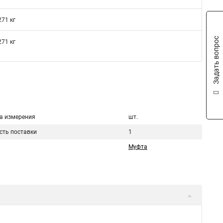
271 кг
Задать вопрос
271 кг
а измерения
шт.
сть поставки
1
Муфта