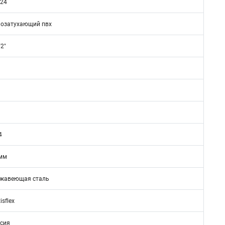
24
озатухающий пвх
/2"
4
мм
жавеющая сталь
isflex
сия