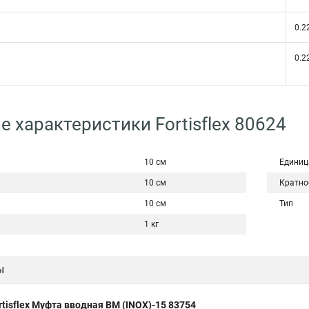
0.2
0.2
е характеристики Fortisflex 80624
10 см
Единиц
10 см
Кратно
10 см
Тип
1 кг
ы
rtisflex Муфта вводная ВМ (INOX)-15 83754