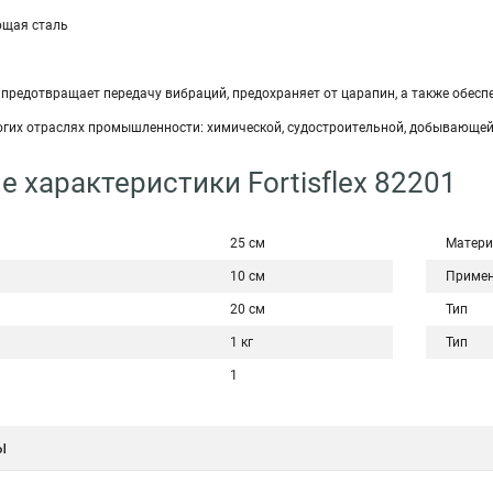
ющая сталь
предотвращает передачу вибраций, предохраняет от царапин, а также обес
огих отраслях промышленности: химической, судостроительной, добывающей
е характеристики Fortisflex 82201
25 см
Матери
10 см
Примен
20 см
Тип
1 кг
Тип
1
ы