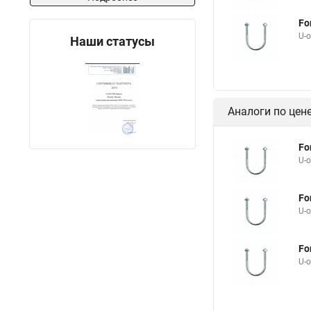
Fo
U-
Наши статусы
Аналоги по цен
Fo
U-
Fo
U-
Fo
U-