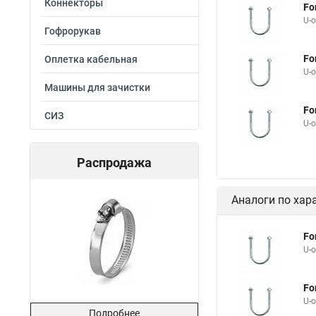
Коннекторы
Fo
U-
Гофрорукав
Fo
Оплетка кабельная
U-
Машины для зачистки
Fo
СИЗ
U-
Распродажа
Аналоги по хар
Fo
U-
Fo
U-
Подробнее