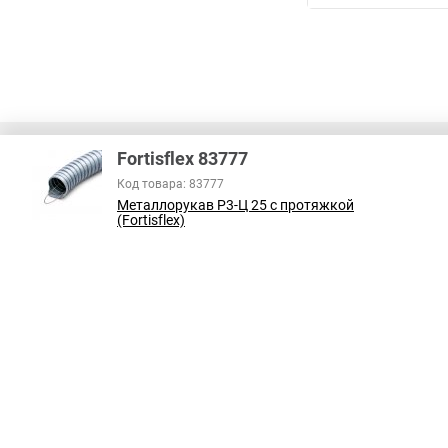
Fortisflex 83777
Код товара: 83777
Металлорукав Р3-Ц 25 с протяжкой
В соответствии с пунктом 2 статьи 437 ГК РФ, вся информация о това
(Fortisflex)
справочный характер и не является публичной офертой. При покупке
на наличие интересующих вас функций и характеристик.
Принимаем к оплате: