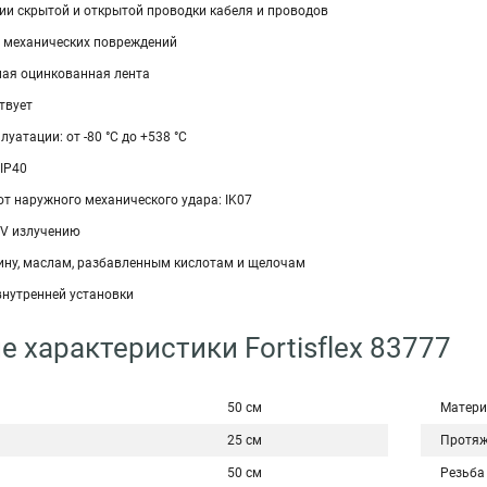
ии скрытой и открытой проводки кабеля и проводов
 механических повреждений
ная оцинкованная лента
твует
уатации: от -80 °С до +538 °С
IP40
т наружного механического удара: IK07
UV излучению
зину, маслам, разбавленным кислотам и щелочам
внутренней установки
е характеристики Fortisflex 83777
50 см
Матери
25 см
Протяж
50 см
Резьба