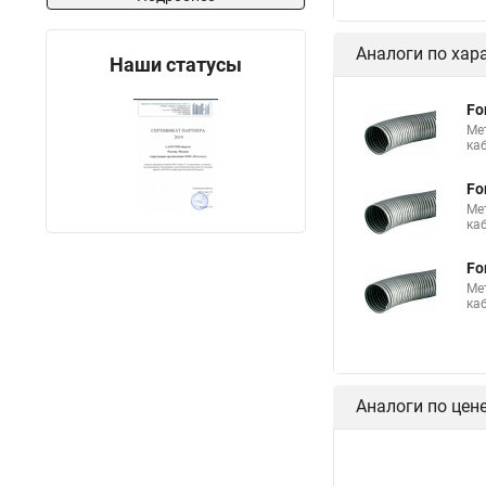
Аналоги по хар
Наши статусы
Fo
Ме
ка
Fo
Ме
ка
Fo
Ме
ка
Аналоги по цен