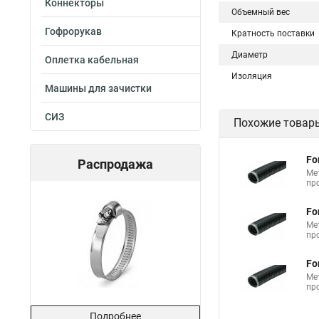
Коннекторы
Объемный вес
Гофрорукав
Кратность поставки
Диаметр
Оплетка кабельная
Изоляция
Машины для зачистки
СИЗ
Похожие товар
Fo
Распродажа
Ме
пр
Fo
Ме
пр
Fo
Ме
пр
Подробнее