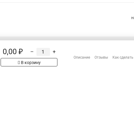
Н
0,00 ₽
–
+
Распродажа
Описание
Отзывы
Как сделать
Сотрудничество
В корзину
рах на сайте имеет
Гарантия
 проверяйте товар
Оплата
Доставка