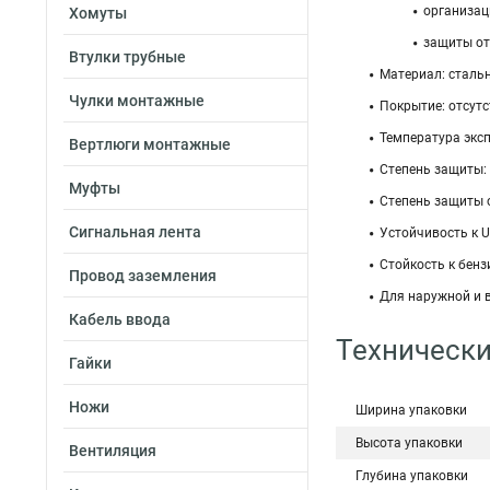
организац
Хомуты
защиты от
Втулки трубные
Материал: сталь
Чулки монтажные
Покрытие: отсутс
Температура экспл
Вертлюги монтажные
Степень защиты: 
Муфты
Степень защиты о
Сигнальная лента
Устойчивость к 
Стойкость к бен
Провод заземления
Для наружной и 
Кабель ввода
Технически
Гайки
Ножи
Ширина упаковки
Высота упаковки
Вентиляция
Глубина упаковки