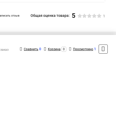
5
Общая оценка товара:
аписать отзыв
1
+7 (495) 432-09-09
Контакты
0
1
Сравнить
Корзина
0
Просмотрено
 заказ
MAX: +7 (936) 148-00-15
ShopMSK8
(Круглосуточно)
info@fortisflex-shop.ru
Форма обратной связи