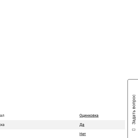
Задать вопрос
ал
Оцинковка
ка
Да
Нет