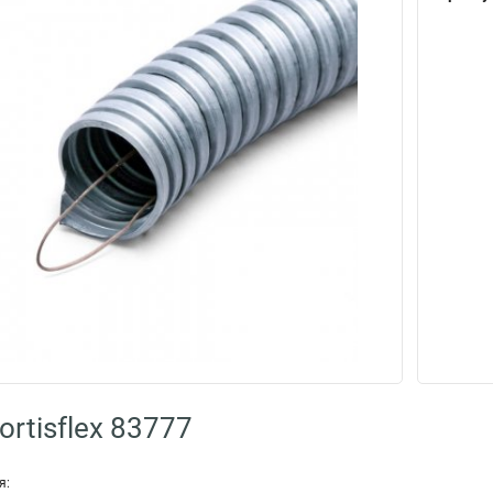
rtisflex 83777
я: