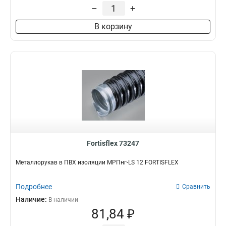
38
12
–
+
Соединитель для кабель-
50
15
каналов
0
В корзину
75
7
Труба ПНД для кабеля
0
100
3
Дверной гибкий переход
для кабеля
0
Fortisflex 73247
Металлорукав в ПВХ изоляции МРПнг-LS 12 FORTISFLEX
Подробнее
Сравнить
Наличие:
В наличии
81,84 ₽