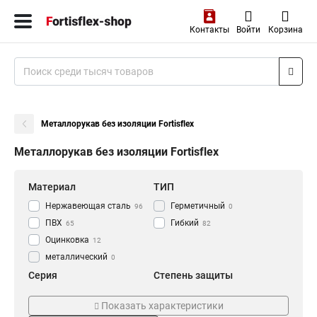
Контакты
Войти
Корзина
Металлорукав без изоляции Fortisflex
Металлорукав без изоляции Fortisflex
Материал
ТИП
Нержавеющая сталь
Герметичный
96
0
ПВХ
Гибкий
65
82
Оцинковка
12
металлический
0
Серия
Степень защиты
МРН
IP65
7
63
Показать характеристики
МРНПИнг
8