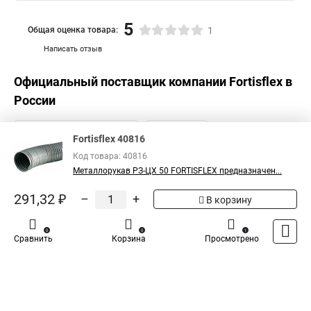
5
Общая оценка товара:
1
Написать отзыв
Официальный поставщик компании
Fortisflex
в
России
Fortisflex 40816
Код товара: 40816
Металлорукав РЗ-ЦХ 50 FORTISFLEX предназначен...
291,32 ₽
–
+
В корзину
0
0
1
Сравнить
Корзина
Просмотрено
Каталог
Оплата
Доставка
Контакты
Войти