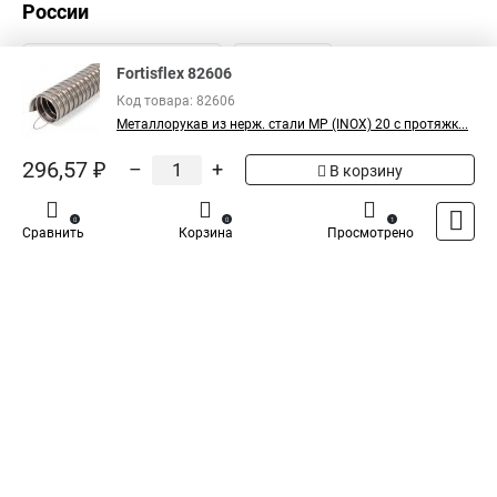
России
Fortisflex 82606
Код товара: 82606
Металлорукав из нерж. стали МР (INOX) 20 с протяжк...
296,57 ₽
–
+
В корзину
0
0
1
Сравнить
Корзина
Просмотрено
Каталог
Оплата
Доставка
Контакты
Войти