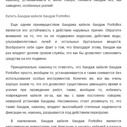
наконец, устанавливать и, мягко говоря, снимать бандаж без, как
заведено, особенных усилий.
Купить Бандаж кабеля бандаж Fortisflex
Еще одним преимуществом бандажа кабеля бандаж Fortisflex
является его устойчивость к действию наружных причин. Обратите
внимание на то, что он не подвержен коррозии, действию воды,
ультрафиолетовых лучей и остальных брутальных веществ.
Вообразите себе один факт о том, что благодаря этому, бандаж как
раз владеет долгим сроком службы, что как бы дозволяет сэкономить
средства на его подмене.
Принципиально наконец-то отметить, что бандаж кабеля бандаж
Fortisflex просто, вообщем то, устанавливается и также снимается без
использования особых инструментов. Конечно же, все мы очень
хорошо знаем то, что это дозволяет существенно уменьшить время и
усилия при проведении работ, также, вообщем то, избежать
повреждения кабеля из-за, как мы с вами постоянно говорим,
неверной установки бандажа. Несомненно, стоит упомянуть то, что
также бандаж, наконец, владеет высочайшей степенью надежности
фиксации не, наконец, разрывается под действием перегрузки.
В заключение, бандаж кабеля бандаж Fortisflex является
неподменным инвентарем для фиксации и защиты кабелей в разных