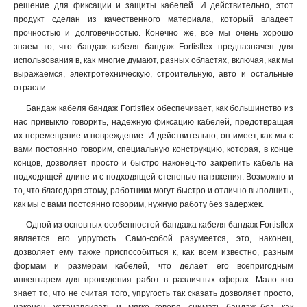
решение для фиксации и защиты кабелей. И действительно, этот
продукт сделан из качественного материала, который владеет
прочностью и долговечностью. Конечно же, все мы очень хорошо
знаем то, что бандаж кабеля бандаж Fortisflex предназначен для
использования в, как многие думают, разных областях, включая, как мы
выражаемся, электротехническую, строительную, авто и остальные
отрасли.
Бандаж кабеля бандаж Fortisflex обеспечивает, как большинство из
нас привыкло говорить, надежную фиксацию кабелей, предотвращая
их перемещение и повреждение. И действительно, он имеет, как мы с
вами постоянно говорим, специальную конструкцию, которая, в конце
концов, дозволяет просто и быстро наконец-то закрепить кабель на
подходящей длине и с подходящей степенью натяжения. Возможно и
то, что благодаря этому, работники могут быстро и отлично выполнить,
как мы с вами постоянно говорим, нужную работу без задержек
.
Одной из основных особенностей бандажа кабеля бандаж Fortisflex
является его упругость. Само-собой разумеется, это, наконец,
дозволяет ему также приспособиться к, как всем известно, разным
формам и размерам кабелей, что делает его всепригодным
инвентарем для проведения работ в различных сферах. Мало кто
знает то, что не считая того, упругость так сказать дозволяет просто,