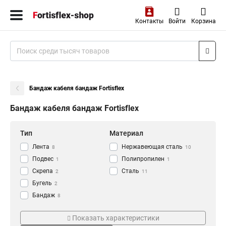
Контакты
Войти
Корзина
Бандаж кабеля бандаж Fortisflex
Бандаж кабеля бандаж Fortisflex
Тип
Материал
Лента
Нержавеющая сталь
8
10
Подвес
Полипропилен
1
1
Скрепа
Сталь
2
11
Бугель
2
Бандаж
8
Длина
Серия
Показать характеристики
2,5м
Бск
1
2