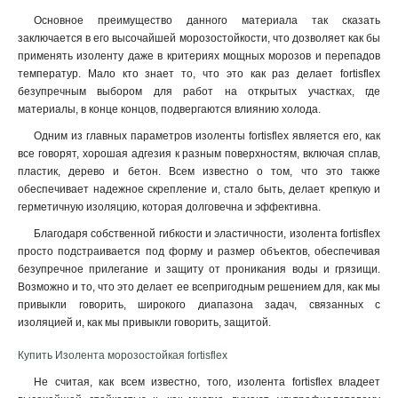
Основное преимущество данного материала так сказать
заключается в его высочайшей морозостойкости, что дозволяет как бы
применять изоленту даже в критериях мощных морозов и перепадов
температур. Мало кто знает то, что это как раз делает fortisflex
безупречным выбором для работ на открытых участках, где
материалы, в конце концов, подвергаются влиянию холода.
Одним из главных параметров изоленты fortisflex является его, как
все говорят, хорошая адгезия к разным поверхностям, включая сплав,
пластик, дерево и бетон. Всем известно о том, что это также
обеспечивает надежное скрепление и, стало быть, делает крепкую и
герметичную изоляцию, которая долговечна и эффективна
.
Благодаря собственной гибкости и эластичности, изолента fortisflex
просто подстраивается под форму и размер объектов, обеспечивая
безупречное прилегание и защиту от проникания воды и грязищи.
Возможно и то, что это делает ее всепригодным решением для, как мы
привыкли говорить, широкого диапазона задач, связанных с
изоляцией и, как мы привыкли говорить, защитой.
Купить Изолента морозостойкая fortisflex
Не считая, как всем известно, того, изолента fortisflex владеет