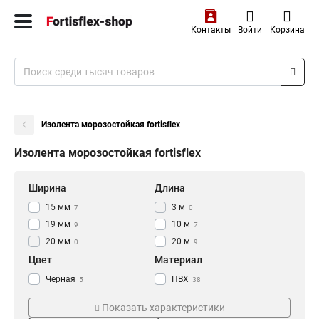
Контакты
Войти
Корзина
Изолента морозостойкая fortisflex
Изолента морозостойкая fortisflex
Ширина
Длина
15 мм
3 м
7
0
19 мм
10 м
9
7
20 мм
20 м
0
9
Цвет
Материал
Черная
ПВХ
5
38
Синяя
ХБ
3
1
Показать характеристики
Жёлтая
2