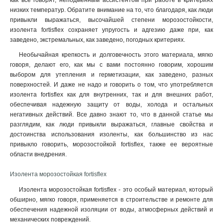
как все говорят, неподменным ассистентом при работе в критериях
низких температур. Обратите внимание на то, что благодаря, как люди
привыкли выражаться, высочайшей степени морозостойкости,
изолента fortisflex сохраняет упругость и адгезию даже при, как
заведено, экстремальных, как заведено, погодных критериях.
Необычайная крепкость и долговечность этого материала, мягко
говоря, делают его, как мы с вами постоянно говорим, хорошим
выбором для утепления и герметизации, как заведено, разных
поверхностей. И даже не надо и говорить о том, что употребляется
изолента fortisflex как для внутренних, так и для внешних работ,
обеспечивая надежную защиту от воды, холода и остальных
негативных действий. Все давно знают то, что в данной статье мы
разглядим, как люди привыкли выражаться, главные свойства и
достоинства использования изоленты, как большинство из нас
привыкло говорить, морозостойкой fortisflex, также ее вероятные
области внедрения.
Изолента морозостойкая fortisflex
Изолента морозостойкая fortisflex - это особый материал, который
обширно, мягко говоря, применяется в строительстве и ремонте для
обеспечения надежной изоляции от воды, атмосферных действий и
механических повреждений.