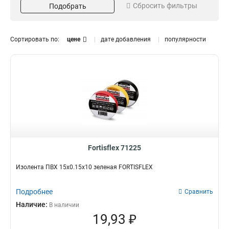
Сбросить фильтры
Подобрать
Белая
5
Зеленая
2
Красная
Морозостойкая
Тип
2
Сортировать по:
цене
дате добавления
популярности
Желто-зеленая
2
Да
Изолента
0
39
Нет
Герметизирующая лента
18
для кабеля
0
Fortisflex 71225
Изолента ПВХ 15х0.15х10 зеленая FORTISFLEX
Подробнее
Сравнить
Наличие:
В наличии
19,93 ₽