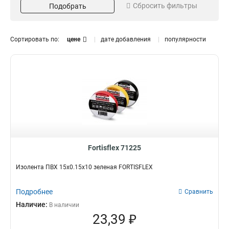
Сбросить фильтры
Подобрать
Белая
5
Зеленая
2
Красная
Морозостойкая
Тип
2
Сортировать по:
цене
дате добавления
популярности
Желто-зеленая
2
Да
Изолента
0
39
Нет
Герметизирующая лента
18
для кабеля
0
Fortisflex 71225
Изолента ПВХ 15х0.15х10 зеленая FORTISFLEX
Подробнее
Сравнить
Наличие:
В наличии
23,39 ₽