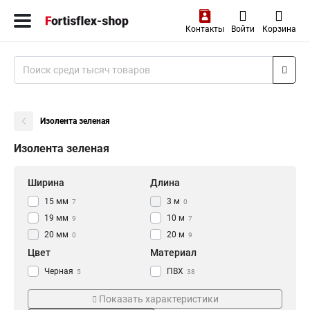
Контакты
Войти
Корзина
Изолента зеленая
Изолента зеленая
Ширина
Длина
15 мм
3 м
7
0
19 мм
10 м
9
7
20 мм
20 м
0
9
Цвет
Материал
Черная
ПВХ
5
38
Синяя
ХБ
3
1
Показать характеристики
Жёлтая
2