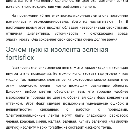
цвета: желтого или белого. Однако, белый цвет был заменен черным
из-за сильного воздействия ультрафиолета на него.
На протяжении 70 лет электроизоляционная лента она постоянно
изменялась и эволюционировала. Всего их насчитывают 17. В
настоящее время этот продукт обладает невероятными свойствами:
отличная диэлектрика, устойчивость к окружающей среде,
эластичность. Она сохраняет свои свойства очень долгое время.
Зачем нужна изолента зеленая
fortisflex
Главное назначение зеленой ленты — это герметизация и изоляция
внутри и вне помещений. Ее можно использовать где угодно и как
угодно. Так, например, сломав ручку сковородки можно заклеить ее
этим продуктом, очень плотно держащим различные объекты.
Широкий выбор цветов обусловлен тем, что гораздо удобнее
маркировать провода по цветам, обозначая одну фазу конкретным
оттенком. Этот факт сделает возможным уменьшение ошибок и
неприятностей, связанных с работой с проводами.
Электроизоляционные ленты могут быть следующих раскрасок:
черная, красная, синяя, желтая, зеленая. Купить зеленую( или любую
другую) изоленту марки forstiflex не составит никакого труда.