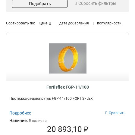
Сбросить фильтры
Подобрать
нейлон
Оранжевая
12
8
полиэстер
37
сталь
9
Сортировать по:
цене
дате добавления
популярности
Строение
ГОСТ
в бухте
нет
86
75
Тип
Протяжка для кабеля
89
Fortisflex FGP-11/100
Протяжка-стеклопруток FGP-11/100 FORTISFLEX
Подробнее
Сравнить
Наличие:
В наличии
20 893,10 ₽