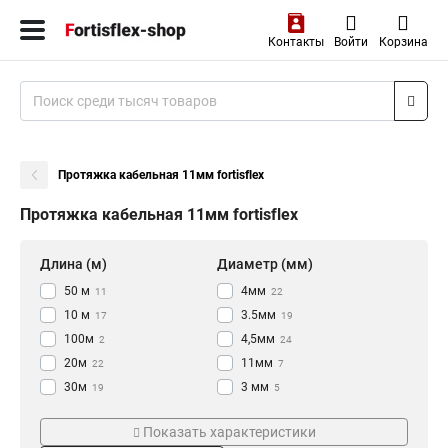
Контакты
Войти
Корзина
Протяжка кабельная 11мм fortisflex
Протяжка кабельная 11мм fortisflex
Длина (м)
Диаметр (мм)
50 м
4мм
11
22
10 м
3.5мм
17
19
100м
4,5мм
2
24
20м
11мм
22
7
30м
3 мм
19
5
5м
Материал прутка
Цвет
4
Показать характеристики
стекловолокно
Красная
34
28