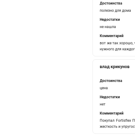
Достоинства
полезно для дома
Недостатки
не нашла
Комментарий
вот же так хорошо,
нужного для каждого
влад крикунов
Достоинства
цена
Недостатки
нет
Комментарий
Покупал Fortisflex
жесткость и упруго