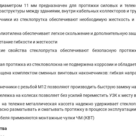
 диаметром 11 мм предназначен для протяжки силовых и тел
раструктуры между зданиями, внутри кабельных коллекторов и тр
ники из стеклопрутка обеспечивают необходимую жесткость и 
олиэтилена обеспечивает легкое скольжение и дополнительную защ
етание гибкости и жесткости
кие свойства стеклопрутка обеспечивают безопасную протя
ная протяжка из стекловолокна не подвержена коррозии и обладае
щена комплектом сменных винтовых наконечников: гибкая напр
нечники с резьбой М12 позволяют производить быструю замену н
ележка на колесах позволяет без усилий переместить УЗК к месту
 на тележке металлическая кассета надежно удерживает стеклопр
пасно разматывать и сматывать протяжку в процессе эксплуатации
абеля применяются монтажные чулки ЧМ (КВТ)
тва