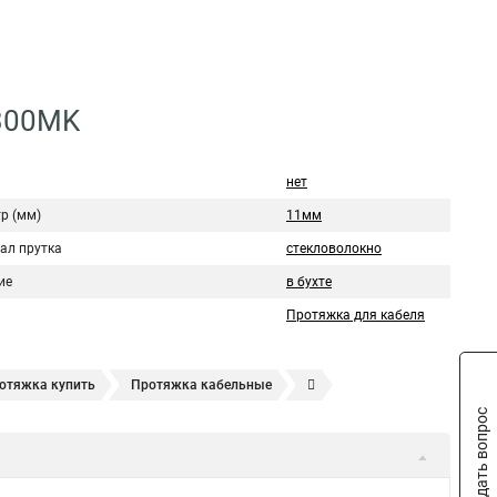
/300MK
нет
р (мм)
11мм
ал прутка
стекловолокно
ие
в бухте
Протяжка для кабеля
отяжка купить
Протяжка кабельные
Задать вопрос
ля канализации
Кабельная протяжка 50 м красная
0мм
Протяжка кабельная это
Кабельная протяжка 5мм
клопруток rexant
Кабельные протяжки