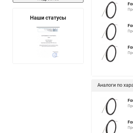
Fo
Узк кабельная прот
Пр
Наши статусы
Fo
Пр
Fo
Пр
Аналоги по хар
Fo
Пр
Fo
Пр