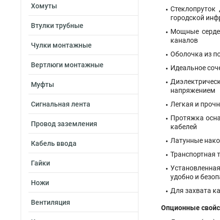
Хомуты
Стеклопруток
городской инф
Втулки трубные
Мощные сердеч
каналов
Чулки монтажные
Оболочка из п
Вертлюги монтажные
Идеальное соч
Диэлектричес
Муфты
напряжением
Сигнальная лента
Легкая и проч
Протяжка осна
Провод заземления
кабелей
Латунные нако
Кабель ввода
Транспортная т
Гайки
Установленная
удобно и безо
Ножи
Для захвата к
Вентиляция
Опционные свойс