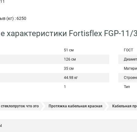
 11
в (кг) : 6250
е характеристики Fortisflex FGP-11
51 см
ГОСТ
126 см
Диамет
35 см
Матери
44.98 кг
Строен
1
Тип
стеклопруток что это
Протяжка кабельная красная
Кабельная пр
 стеклопруток
Кабельные протяжки rexant
Кабельная протяжка д
ы
е
Труба гибкая двустенная для кабельной канализации с протяжкой 11
я протяжки
Кабельная протяжка красная
Протяжка кабельная сте