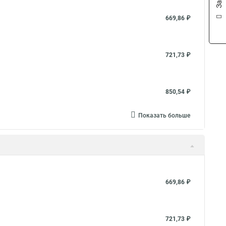
 кабельной канализации протяжка
Протяжки кабельные узк
669,86 ₽
721,73 ₽
850,54 ₽
Показать больше
669,86 ₽
721,73 ₽