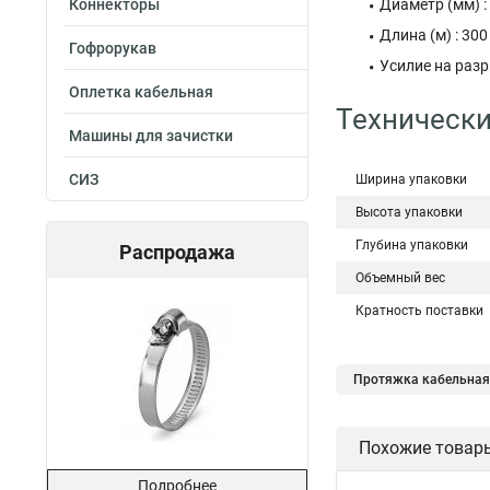
Коннекторы
Диаметр (мм) :
Длина (м) : 300
Гофрорукав
Усилие на разры
Оплетка кабельная
Технически
Машины для зачистки
СИЗ
Ширина упаковки
Высота упаковки
Глубина упаковки
Распродажа
Объемный вес
Кратность поставки
Протяжка кабельная 
Кабельные протяжки
Похожие товар
Протяжки кабельны
Подробнее
Кабельные чулки дл