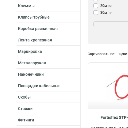
Клеммы
20м
22
30м
19
Клипсы трубные
5м
ГОСТ
4
нет
75
Коробка распаячная
Лента крепежная
Маркировка
Сортировать по:
цене
Металлорукав
Наконечники
Площадки кабельные
Скобы
Стяжки
Fortisflex STP
Фитинги