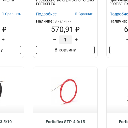
P-4.0/10
Протяжка-стеклопруток FGP-3.5/03
Протяжка-с
FORTISFLEX
FORTISFLE
Подробнее
Подробне
Сравнить
Сравнить
Наличие:
Наличие:
В наличии
 ₽
570,91 ₽
6
+
–
+
ну
В корзину
-3.5/10
Fortisflex STP-4.0/15
Fort