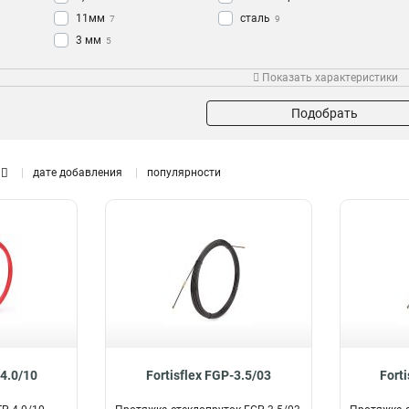
11мм
сталь
7
9
3 мм
5
Тип
Показать характеристики
Протяжка для кабеля
89
Подобрать
дате добавления
популярности
-4.0/10
Fortisflex FGP-3.5/03
Fort