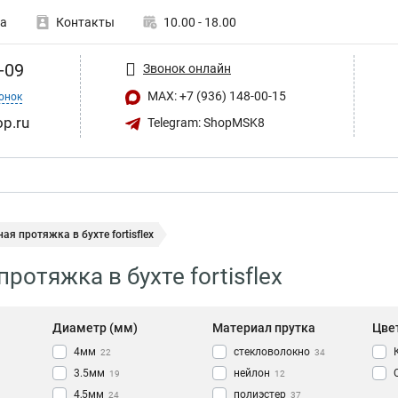
а
Контакты
10.00 - 18.00
-09
Звонок онлайн
MAX: +7 (936) 148-00-15
онок
op.ru
Telegram: ShopMSK8
ая протяжка в бухте fortisflex
ротяжка в бухте fortisflex
Диаметр (мм)
Материал прутка
Цве
4мм
стекловолокно
22
34
3.5мм
нейлон
19
12
4,5мм
полиэстер
24
37