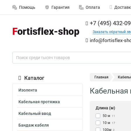
Помощь
Гарантия
Оплата
Доставк
+7 (495) 432-09
Заказать обратный зв
info@fortisflex-sh
Каталог
Главная
Кабельн
Кабельная п
Изолента
Кабельная протяжка
Длина (м)
Кабельный ввод
50 м
11
10 м
17
Бандаж кабеля
100м
2