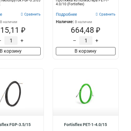
теклопруток FGP-3.5/05
Протяжка из полиэстера PET-1-
X
4.0/10 (Fortisflex)
е
Подробнее
Сравнить
Сравнить
Наличие:
В наличии
В наличии
15,11 ₽
664,48 ₽
–
+
–
+
В корзину
В корзину
isflex FGP-3.5/15
Fortisflex PET-1-4.0/15