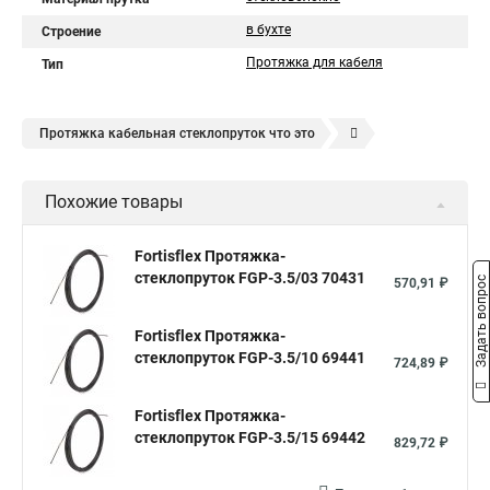
в бухте
Строение
Протяжка для кабеля
Тип
Протяжка кабельная стеклопруток что это
Протяжка кабельная красная
Кабельная протяжка купить
Похожие товары
Протяжка кабельные
Кабельные протяжки стеклопруток
Кабельные протяжки rexant
Fortisflex Протяжка-
стеклопруток FGP-3.5/03 70431
Кабельная протяжка для канализации
Задать вопрос
570,91 ₽
Кабельная протяжка 50 м красная
Протяжки кабельные
Fortisflex Протяжка-
Труба гибкая двустенная для кабельной канализации с
стеклопруток FGP-3.5/10 69441
724,89 ₽
протяжкой 110мм
Протяжка кабельная это
Кабельная протяжка 5мм
Fortisflex Протяжка-
стеклопруток FGP-3.5/15 69442
Кабельные чулки для протяжки
829,72 ₽
Кабельная протяжка красная