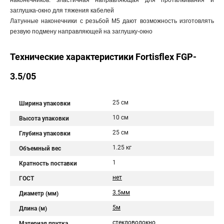
наконечников: эластичная направляющая для проталкивания и
заглушка-окно для тяжения кабелей
Латунные наконечники с резьбой М5 дают возможность изготовлять
резвую подмену направляющей на заглушку-окно
Технические характеристики Fortisflex FGP-
3.5/05
25 см
Ширина упаковки
10 см
Высота упаковки
25 см
Глубина упаковки
1.25 кг
Объемный вес
1
Кратность поставки
нет
ГОСТ
3.5мм
Диаметр (мм)
5м
Длина (м)
стекловолокно
Материал прутка