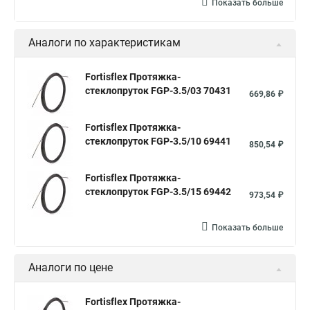
Показать больше
Протяжка кабельная стеклопруток rexant
Кабельные протяжки
Узк кабельная протяжка
Аналоги по характеристикам
Что такое протяжка кабельная
Кабельную протяжку
Fortisflex Протяжка-
Для кабельной канализации протяжка
стеклопруток FGP-3.5/03 70431
669,86 ₽
Протяжки кабельные узк
Протяжка кабельная 100м
Fortisflex Протяжка-
Протяжка кабельная что это
стеклопруток FGP-3.5/10 69441
850,54 ₽
Fortisflex Протяжка-
стеклопруток FGP-3.5/15 69442
973,54 ₽
Показать больше
Аналоги по цене
Fortisflex Протяжка-