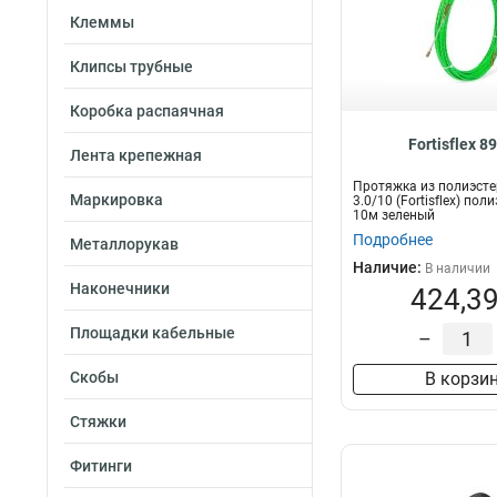
Клеммы
Клипсы трубные
Коробка распаячная
Fortisflex 8
Лента крепежная
Протяжка из полиэсте
Маркировка
3.0/10 (Fortisflex) по
10м зеленый
Подробнее
Металлорукав
Наличие:
В наличии
Наконечники
424,39
Площадки кабельные
–
Скобы
В корзи
Стяжки
Фитинги