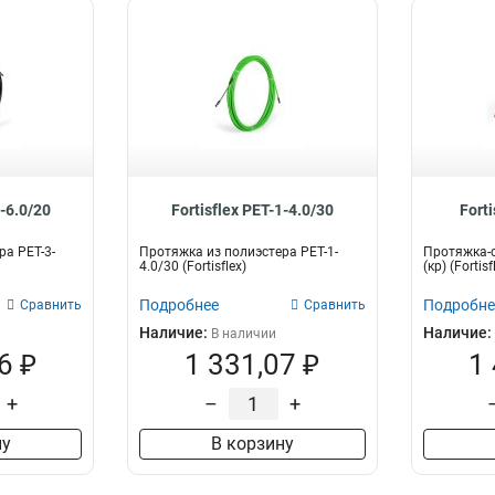
3-6.0/20
Fortisflex PET-1-4.0/30
Fort
ра PET-3-
Протяжка из полиэстера PET-1-
Протяжка-с
4.0/30 (Fortisflex)
(кр) (Fortisf
Подробнее
Подробне
Сравнить
Сравнить
Наличие:
Наличие:
В наличии
6 ₽
1 331,07 ₽
1
+
–
+
ну
В корзину