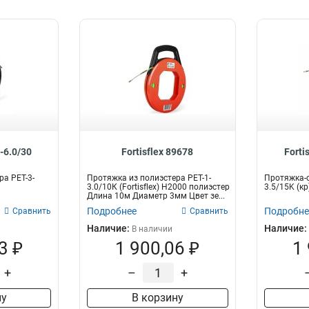
3-6.0/30
Fortisflex 89678
Forti
ра PET-3-
Протяжка из полиэстера PET-1-
Протяжка-с
3.0/10К (Fortisflex) Н2000 полиэстер
3.5/15K (кр)
Длина 10м Диаметр 3мм Цвет зе...
Подробнее
Подробне
Сравнить
Сравнить
Наличие:
Наличие:
В наличии
3 ₽
1 900,06 ₽
1
+
–
+
ну
В корзину