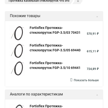
Протяжка кабельная стеклопруток что это
Протяжка кабельная красная
Кабельная протяжка купить
Похожие товары
Протяжка кабельные
Кабельные протяжки стеклопруток
Кабельные протяжки rexant
Fortisflex Протяжка-
стеклопруток FGP-3.5/03 70431
Кабельная протяжка для канализации
570,91 ₽
Кабельная протяжка 50 м красная
Протяжки кабельные
Fortisflex Протяжка-
Труба гибкая двустенная для кабельной канализации с
стеклопруток FGP-3.5/05 69440
615,11 ₽
протяжкой 110мм
Протяжка кабельная это
Кабельная протяжка 5мм
Fortisflex Протяжка-
стеклопруток FGP-3.5/10 69441
Кабельные чулки для протяжки
724,89 ₽
Кабельная протяжка красная
Показать больше
Протяжка кабельная стеклопруток rexant
Кабельные протяжки
Узк кабельная протяжка
Аналоги по характеристикам
Что такое протяжка кабельная
Кабельную протяжку
Fortisflex Протяжка-