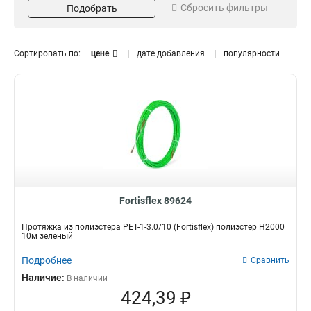
Сбросить фильтры
Подобрать
нейлон
Оранжевая
12
8
полиэстер
37
сталь
9
Сортировать по:
цене
дате добавления
популярности
Строение
ГОСТ
в бухте
нет
86
75
Тип
Протяжка для кабеля
89
Fortisflex 89624
Протяжка из полиэстера PET-1-3.0/10 (Fortisflex) полиэстер Н2000
10м зеленый
Подробнее
Сравнить
Наличие:
В наличии
424,39 ₽