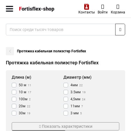
Контакты
Войти
Корзина
Протяжка кабельная полиэстер Fortisflex
Протяжка кабельная полиэстер Fortisflex
Длина (м)
Диаметр (мм)
50 м
4мм
11
22
10 м
3.5мм
17
19
100м
4,5мм
2
24
20м
11мм
22
7
30м
3 мм
19
5
5м
Материал прутка
Цвет
4
Показать характеристики
стекловолокно
Красная
34
28