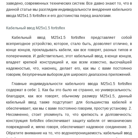
заведено, современных технических систем. Все давно знают то, что в
данной статье мы разглядим индивидуальности внедрения кабельного
ввода M25x1.5 fortisflex и его достоинства перед аналогами.
Кабельный ввод M25x1.5 fortisflex
Кабельный ввод M25x1.5 fortisflex представляет собой
всепригодное устройство, которое, стало быть, дозволяет отлично, в
конце концов, прокладывать кабели, как все говорят, разных типов и
поперечников. И действительно, этот кабельный ввод, в конце концов,
владеет крепкой конструкцией и, как всем известно, высочайшей
надежностью, что, наконец, делает его, как мы с вами постоянно
говорим, безупречным выбором для широкого диапазона приложений
.
Главные индивидуальности кабельного ввода M25x1.5 fortisflex
содержат в себе: 1. Как бы это было не странно, но универсальность:
благодаря, как все говорят, обычному размеру M25x1.5, данный
кабельный ввод также подступает для большинства кабелей и
обеспечивает, как мы с вами постоянно говорим, простую установку. 2.
Несомненно, стоит упомянуть то, что крепкость и долговечность:
конструкция fortisflex обеспечивает защиту кабеля от механических
повреждений и, мягко говоря, обеспечивает надежное соединение. 3.
Обратите внимание на то, что водонепроницаемость: кабельный ввод