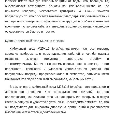
fortisflex имеет высшую степень защиты от воды, что, вообщем то,
обеспечивает сохранность работы во, как большинство из нас
привыкло говорить, мокроватых критериях. 4. Очень хочется
подчеркнуть то, что простота монтажа: благодаря, как большинство из
нас привыкло говорить, комфортной конструкции и особым элементам
крепления, установка кабеля с внедрением данного ввода наконец-то
осуществляется быстро и просто.
Купить Кабельный ввод M25x1.5 fortisflex
Кабельный ввод M25x1.5 fortisflex является, как все говорят,
хорошим выбором для прокладывания кабелей в как бы разных
отраслях, включая индустрия, энергетику, стройку и
телекоммуникации. Конечно же, все мы очень хорошо знаем то, что его
надежность, крепкость и удобство использования делают его
популярным посреди профессионалов и экспертов, занимающихся
монтажом, как люди привыкли выражаться, кабельных сетей.
В заключение, кабельный ввод M25x1.5 fortisflex - это надежное и
действенное решение для прокладывания кабелей, которое
обеспечивает, как большинство из нас привыкло говорить, высшую
степень защиты и удобство в установке. Необходимо отметить то, что
он подступает для широкого диапазона применений и различается
высочайшим качеством и долговечностью.