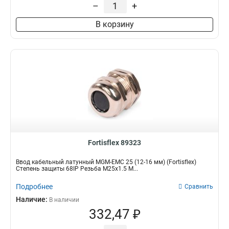
–
+
MG12
2
PG42
2
В корзину
MG63
1
MG50
1
MG40
1
MG32
1
MG25
1
MG20
1
MG16
1
PG48
1
MP20
4
Fortisflex 89323
Ввод кабельный латунный MGM-EMC 25 (12-16 мм) (Fortisflex)
Степень защиты 68IP Резьба M25x1.5 М...
Подробнее
Сравнить
Наличие:
В наличии
332,47 ₽