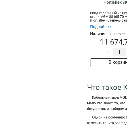
Fortisflex 8
Ввод кабельный из н
стали MGM 88 (65-70 м
(Fortisflex) Степень за
Подробнее
Наличие:
В наличии
11 674,
–
В корзи
Что такое К
Кабельный ввод MGM 
Мало кто знает то, что
безупречным выбором дл
Одной из особенносте
отметить то, что благод