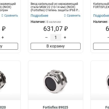
ержавеющей
Ввод кабельный из нержавеющей
Кабельный 
MG40
1
) (INOX)
стали MGM 22 (10-14 мм) (INOX)
FORTISFLE
MG32
еопрен
(Fortisflex) Степень защиты IP68 Р...
1
Подробнее
Подробне
Сравнить
Сравнить
MG25
1
Наличие:
Наличие:
MG20
В наличии
1
 ₽
631,07 ₽
6
MG16
1
PG48
1
+
–
+
MP20
4
ну
В корзину
8020
Fortisflex 89025
Fo