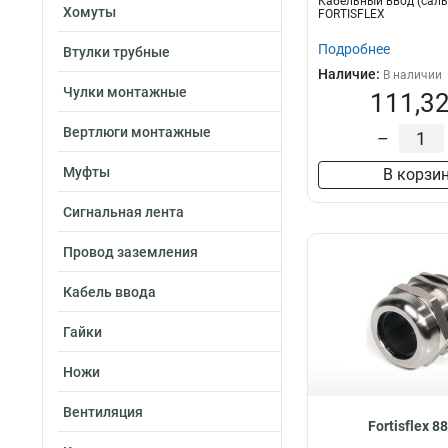
Кабельный ввод (сал
37-44мм
2
Хомуты
FORTISFLEX
22-30мм
2
Подробнее
Втулки трубные
42-52мм
2
Наличие:
В наличии
22-32мм
2
Чулки монтажные
111,32
32-38мм
3
5-10мм
4
Вертлюги монтажные
–
18-25мм
5
Муфты
В корзи
10-14мм
5
6-12мм
9
Сигнальная лента
13-18мм
9
Провод заземления
Кабель ввода
Гайки
Ножи
Вентиляция
Fortisflex 8