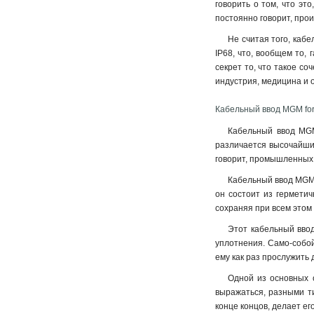
говорить о том, что эт
постоянно говорит, про
Не считая того, каб
IP68, что, вообщем то,
секрет то, что такое с
индустрия, медицина и 
Кабельный ввод MGM fort
Кабельный ввод MGM
различается высочайшим
говорит, промышленных 
Кабельный ввод MGM 
он состоит из герметич
сохраняя при всем этом
Этот кабельный ввод
уплотнения. Само-собой
ему как раз прослужить
Одной из основных о
выражаться, разными ти
конце концов, делает е