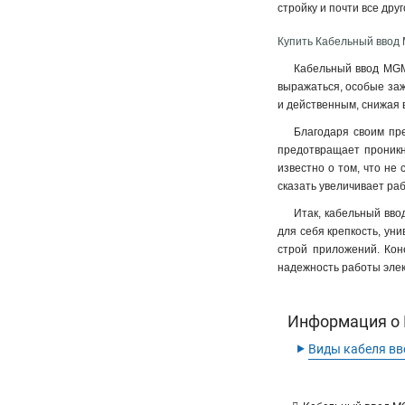
стройку и почти все дру
Купить Кабельный ввод M
Кабельный ввод MGM 
выражаться, особые заж
и действенным, снижая 
Благодаря своим пре
предотвращает проникн
известно о том, что не 
сказать увеличивает ра
Итак, кабельный вво
для себя крепкость, ун
строй приложений. Кон
надежность работы элек
Информация о К
‣
Виды кабеля вв