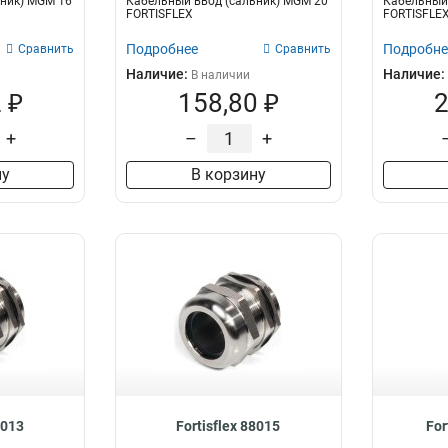
ьник) MGM 16
Кабельный ввод (сальник) MGM 20
Кабельный 
M75
1
FORTISFLEX
FORTISFLE
M72
1
Подробнее
Подробне
Сравнить
Сравнить
M40
3
Наличие:
Наличие:
В наличии
M32
4
 ₽
158,80 ₽
2
M12x1.5
3
M50
4
+
–
+
M25
5
ну
В корзину
M20x1.5
4
M16x1.5
4
M20
6
M16
5
M12
5
M63
5
M32x1.5
5
M28
1
MG12
2
PG42
2
MG63
1
8013
Fortisflex 88015
For
MG50
1