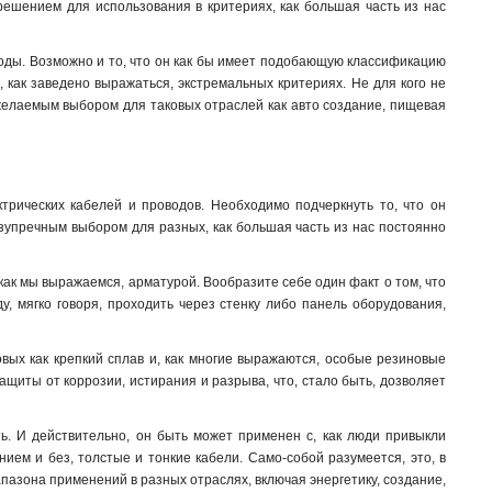
 решением для использования в критериях, как большая часть из нас
воды. Возможно и то, что он как бы имеет подобающую классификацию
, как заведено выражаться, экстремальных критериях. Не для кого не
 желаемым выбором для таковых отраслей как авто создание, пищевая
трических кабелей и проводов. Необходимо подчеркнуть то, что он
безупречным выбором для разных, как большая часть из нас постоянно
как мы выражаемся, арматурой. Вообразите себе один факт о том, что
ду, мягко говоря, проходить через стенку либо панель оборудования,
вых как крепкий сплав и, как многие выражаются, особые резиновые
ащиты от коррозии, истирания и разрыва, что, стало быть, дозволяет
ть. И действительно, он быть может применен с, как люди привыкли
ием и без, толстые и тонкие кабели. Само-собой разумеется, это, в
апазона применений в разных отраслях, включая энергетику, создание,