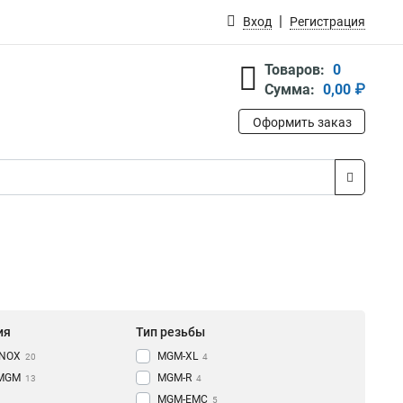
Вход
Регистрация
Товаров:
0
Сумма:
0,00 ₽
Оформить заказ
ия
Тип резьбы
INOX
МGM-XL
20
4
MGM
MGM-R
13
4
MGM-EMC
5