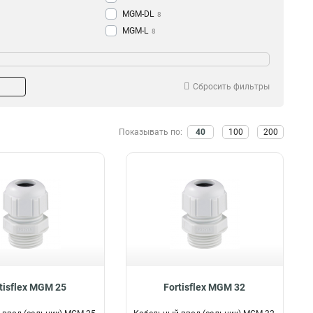
MGM-DL
8
МGM-L
8
PGM-L
-во штук
8
МG
5
10шт
1
PG-R
2
100шт
1
Сбросить фильтры
PGM
9
PG
10
Показывать по:
40
100
200
tisflex MGM 25
Fortisflex MGM 32