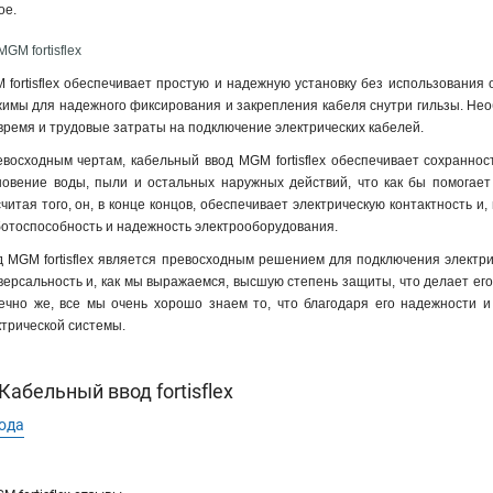
гое
.
GM fortisflex
fortisflex обеспечивает простую и надежную установку без использования 
имы для надежного фиксирования и закрепления кабеля снутри гильзы. Необ
время и трудовые затраты на подключение электрических кабелей.
восходным чертам, кабельный ввод MGM fortisflex обеспечивает сохраннос
овение воды, пыли и остальных наружных действий, что как бы помогает
считая того, он, в конце концов, обеспечивает электрическую контактность и
ботоспособность и надежность электрооборудования.
д MGM fortisflex является превосходным решением для подключения электрич
иверсальность и, как мы выражаемся, высшую степень защиты, что делает ег
ечно же, все мы очень хорошо знаем то, что благодаря его надежности и 
трической системы.
абельный ввод fortisflex
ода