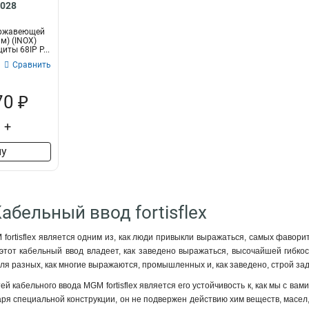
9028
ержавеющей
м) (INOX)
щиты 68IP Р...
Сравнить
70 ₽
+
ну
абельный ввод fortisflex
fortisflex является одним из, как люди привыкли выражаться, самых фавор
 этот кабельный ввод владеет, как заведено выражаться, высочайшей гибкос
я разных, как многие выражаются, промышленных и, как заведено, строй зад
й кабельного ввода MGM fortisflex является его устойчивость к, как мы с в
аря специальной конструкции, он не подвержен действию хим веществ, масел,