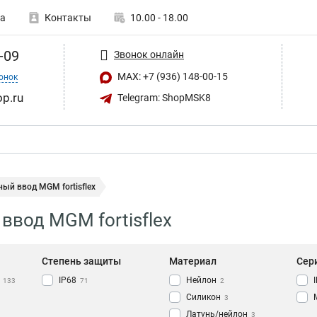
а
Контакты
10.00 - 18.00
-09
Звонок онлайн
MAX: +7 (936) 148-00-15
онок
op.ru
Telegram: ShopMSK8
ый ввод MGM fortisflex
ввод MGM fortisflex
Степень защиты
Материал
Сер
IP68
Нейлон
133
71
2
Силикон
3
Латунь/нейлон
3