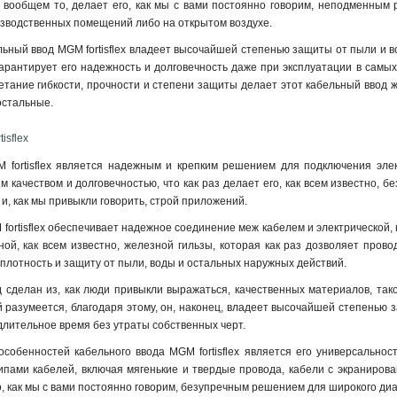
о, вообщем то, делает его, как мы с вами постоянно говорим, неподменным
изводственных помещений либо на открытом воздухе.
ельный ввод MGM fortisflex владеет высочайшей степенью защиты от пыли и 
 гарантирует его надежность и долговечность даже при эксплуатации в самых
очетание гибкости, прочности и степени защиты делает этот кабельный ввод
остальные.
isflex
 fortisflex является надежным и крепким решением для подключения элек
 качеством и долговечностью, что как раз делает его, как всем известно, 
и, как мы привыкли говорить, строй приложений.
fortisflex обеспечивает надежное соединение меж кабелем и электрической, 
ной, как всем известно, железной гильзы, которая как раз дозволяет прово
 плотность и защиту от пыли, воды и остальных наружных действий.
 сделан из, как люди привыкли выражаться, качественных материалов, тако
 разумеется, благодаря этому, он, наконец, владеет высочайшей степенью з
 длительное время без утраты собственных черт.
собенностей кабельного ввода MGM fortisflex является его универсальнос
пами кабелей, включая мягенькие и твердые провода, кабели с экранирован
го, как мы с вами постоянно говорим, безупречным решением для широкого ди