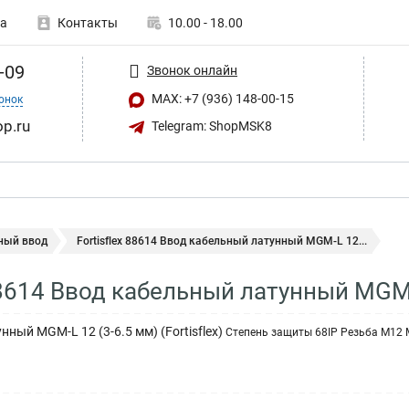
а
Контакты
10.00 - 18.00
-09
Звонок онлайн
MAX: +7 (936) 148-00-15
онок
op.ru
Telegram: ShopMSK8
ный ввод
Fortisflex 88614 Ввод кабельный латунный МGM-L 12...
 88614 Ввод кабельный латунный МGM-
ный МGM-L 12 (3-6.5 мм) (Fortisflex)
Степень защиты 68IP Резьба M12