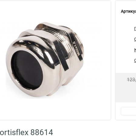
Артику
123
rtisflex 88614