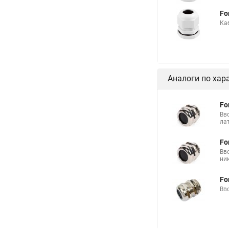
Fo
Ка
Аналоги по хар
Fo
Вв
ла
Fo
Вв
ни
Fo
Вв