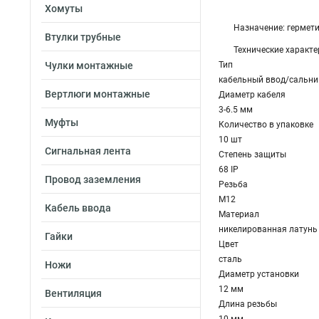
Хомуты
Назначение: гермети
Втулки трубные
Технические характе
Чулки монтажные
Тип
кабельный ввод/сальни
Вертлюги монтажные
Диаметр кабеля
3-6.5 мм
Муфты
Количество в упаковке
10 шт
Сигнальная лента
Степень защиты
68 IP
Провод заземления
Резьба
M12
Кабель ввода
Материал
никелированная латунь
Гайки
Цвет
сталь
Ножи
Диаметр установки
12 мм
Вентиляция
Длина резьбы