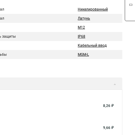
ал
Никелированный
ал
Латунь
M12
ь защиты
IP68
Кабельный ввод
зьбы
МGM-L
8,26 ₽
9,66 ₽