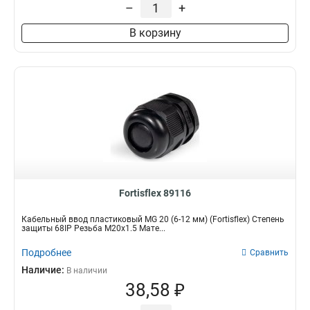
–
+
MG12
2
PG42
2
В корзину
MG63
1
MG50
1
MG40
1
MG32
1
MG25
1
MG20
1
MG16
1
PG48
1
MP20
4
Fortisflex 89116
Кабельный ввод пластиковый МG 20 (6-12 мм) (Fortisflex) Степень
защиты 68IP Резьба M20x1.5 Мате...
Подробнее
Сравнить
Наличие:
В наличии
38,58 ₽