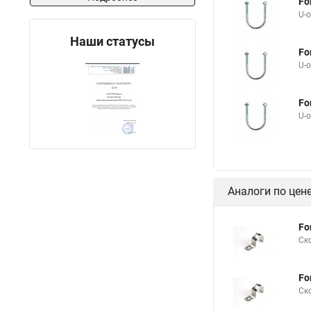
Fo
U-
Наши статусы
Fo
U-
Fo
U-
Аналоги по цен
Fo
Ск
Fo
Ск