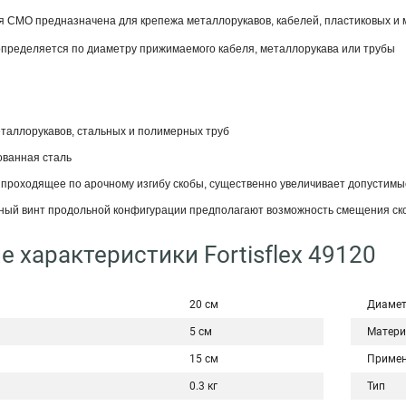
 СМО предназначена для крепежа металлорукавов, кабелей, пластиковых и ме
пределяется по диаметру прижимаемого кабеля, металлорукава или трубы
еталлорукавов, стальных и полимерных труб
ованная сталь
 проходящее по арочному изгибу скобы, существенно увеличивает допустимы
ный винт продольной конфигурации предполагают возможность смещения ск
е характеристики Fortisflex 49120
20 см
Диаме
5 см
Матери
15 см
Примен
0.3 кг
Тип