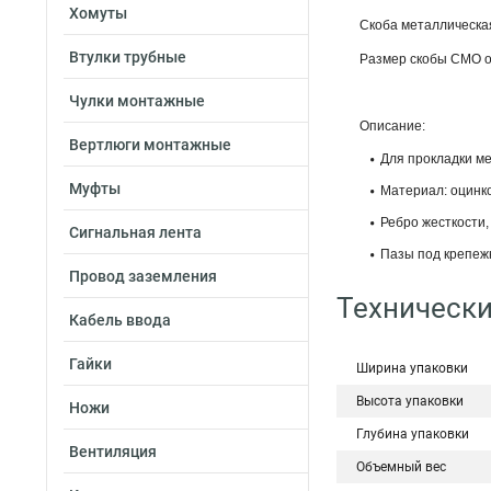
Хомуты
Скоба металлическая
Втулки трубные
Размер скобы СМО о
Чулки монтажные
Описание:
Вертлюги монтажные
Для прокладки м
Муфты
Материал: оцинк
Ребро жесткости,
Сигнальная лента
Пазы под крепеж
Провод заземления
Технически
Кабель ввода
Гайки
Ширина упаковки
Высота упаковки
Ножи
Глубина упаковки
Вентиляция
Объемный вес