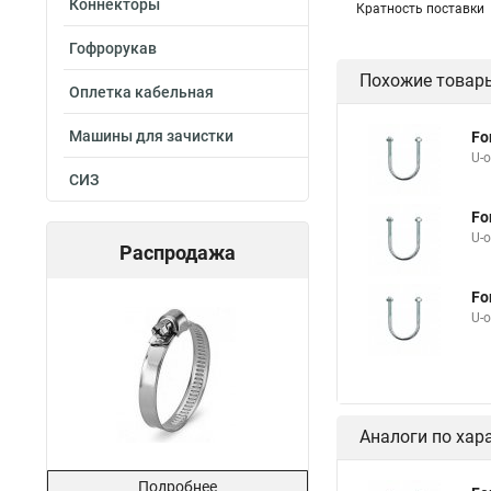
Коннекторы
Кратность поставки
Гофрорукав
Похожие товар
Оплетка кабельная
Машины для зачистки
Fo
U-
СИЗ
Fo
U-
Распродажа
Fo
U-
Аналоги по хар
Подробнее