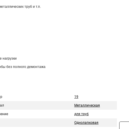
таллических труб и т.п.
е нагрузки
обы без полного демонтажа
тр
19
ал
Металлическая
ение
для труб
Однолапковая