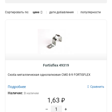
19
для труб
4
147
25
12
Сортировать по:
цене
дате добавления
популярности
16
23
32
11
50
12
40
11
Fortisflex 49319
Скоба металлическая однолапковая СМО 8-9 FORTISFLEX
Подробнее
Сравнить
Наличие:
В наличии
1,63 ₽
–
+