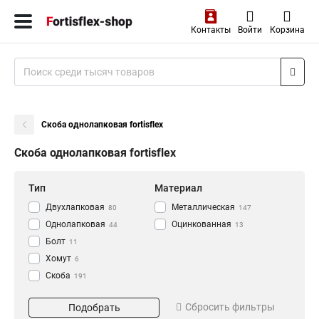
Контакты
Войти
Корзина
Скоба однолапковая fortisflex
Скоба однолапковая fortisflex
Тип
Материал
Двухлапковая
Металлическая
80
147
Однолапковая
Оцинкованная
44
13
Болт
11
Хомут
6
Скоба
191
Диаметр
Применение
Сбросить фильтры
Подобрать
20
для кабеля
15
31