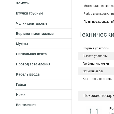
Хомуты
Материал: нержавею
Втулки трубные
Ребро жесткости, пр
Пазы под крепежный
Чулки монтажные
Технически
Вертлюги монтажные
Муфты
Ширина упаковки
Сигнальная лента
Высота упаковки
Глубина упаковки
Провод заземления
Объемный вес
Кабель ввода
Кратность поставки
Гайки
Ножи
Похожие товар
Вентиляция
Fo
U-