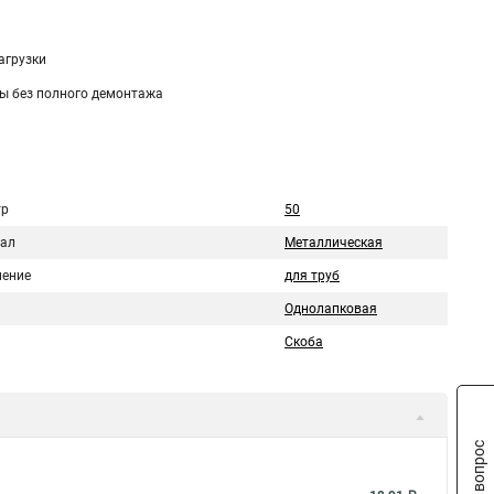
агрузки
ы без полного демонтажа
тр
50
ал
Металлическая
ение
для труб
Однолапковая
Скоба