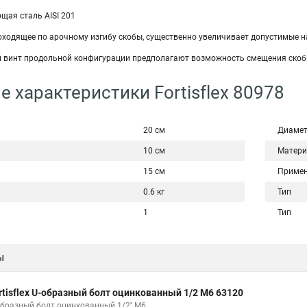
щая сталь AISI 201
оходящее по арочному изгибу скобы, существенно увеличивает допустимые н
 винт продольной конфигурации предполагают возможность смещения скоб
е характеристики Fortisflex 80978
20 см
Диаме
10 см
Матери
15 см
Примен
0.6 кг
Тип
1
Тип
ы
rtisflex U-образный болт оцинкованный 1/2 М6 63120
образный болт оцинкованный 1/2'' М6