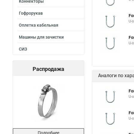
Коннекторы
Гофрорукав
Fo
U-
Оплетка кабельная
Машины для зачистки
Fo
U-
СИЗ
Распродажа
Аналоги по хар
Fo
U-
Fo
U-
Подробнее