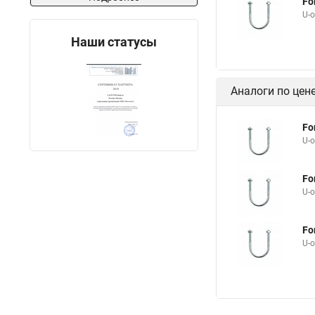
Fo
U-
Наши статусы
Аналоги по цен
Fo
U-
Fo
U-
Fo
U-