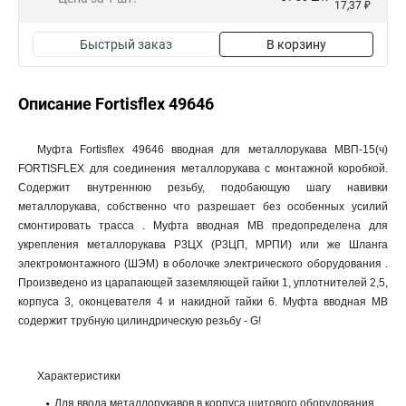
17,37 ₽
Быстрый заказ
В корзину
Описание Fortisflex 49646
Муфта Fortisflex 49646 вводная для металлорукава МВП-15(ч)
FORTISFLEX для соединения металлорукава с монтажной коробкой.
Содержит внутреннюю резьбу, подобающую шагу навивки
металлорукава, собственно что разрешает без особенных усилий
смонтировать трасса . Муфта вводная МВ предопределена для
укрепления металлорукава Р3ЦХ (Р3ЦП, МРПИ) или же Шланга
электромонтажного (ШЭМ) в оболочке электрического оборудования .
Произведено из царапающей заземляющей гайки 1, уплотнителей 2,5,
корпуса 3, оконцевателя 4 и накидной гайки 6. Муфта вводная МВ
содержит трубную цилиндрическую резьбу - G!
Характеристики
Для ввода металлорукавов в корпуса щитового оборудования