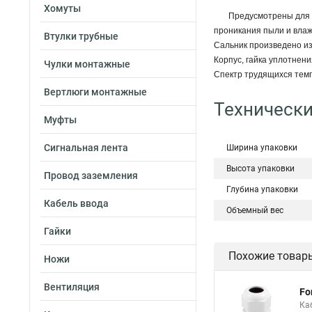
Хомуты
Предусмотрены для 
проникания пыли и влаж
Втулки трубные
Сальник произведено из 
Корпус, гайка уплотнен
Чулки монтажные
Спектр трудящихся темпе
Вертлюги монтажные
Технические
Муфты
Сигнальная лента
Ширина упаковки
Высота упаковки
Провод заземления
Глубина упаковки
Кабель ввода
Объемный вес
Гайки
Похожие товар
Ножи
Вентиляция
Fo
Ка