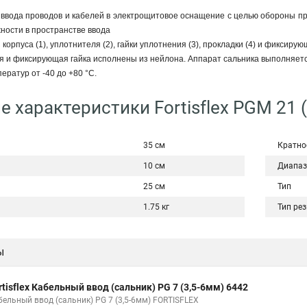
ввода проводов и кабелей в электрощитовое оснащение с целью обороны пр
ности в пространстве ввода
корпуса (1), уплотнителя (2), гайки уплотнения (3), прокладки (4) и фиксиру
ия и фиксирующая гайка исполнены из нейлона. Аппарат сальника выполняется
ратур от -40 до +80 °С.
 характеристики Fortisflex PGM 21 (
35 см
Кратно
10 см
Диапаз
25 см
Тип
1.75 кг
Тип ре
ы
rtisflex Кабельный ввод (сальник) PG 7 (3,5-6мм) 6442
бельный ввод (сальник) PG 7 (3,5-6мм) FORTISFLEX