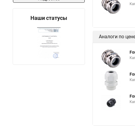
Ка
Наши статусы
Аналоги по цен
Fo
Ка
Fo
Ка
Fo
Каб