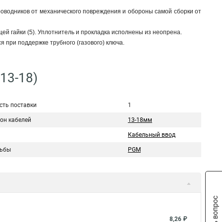
оводников от механического повреждения и обороны самой сборки от
ющей гайки (5). Уплотнитель и прокладка исполнены из неопрена.
 при поддержке трубного (газового) ключа.
13-18)
сть поставки
1
он кабелей
13-18мм
Кабельный ввод
зьбы
PGM
Задать вопрос
8,26 ₽