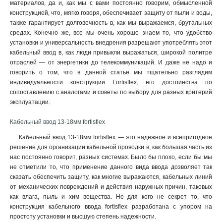
материалов, да и, как мы с вами постоянно говорим, обмысленной
конструкцией, что, мягко говоря, обеспечивает защиту от пыли и воды,
также гарантирует долговечность в, как мы выражаемся, брутальных
средах. Конечно же, все мы очень хорошо знаем то, что удобство
установки и универсальность внедрения разрешают употреблять этот
кабельный ввод в, как люди привыкли выражаться, широкой политре
отраслей — от энергетики до телекоммуникаций. И даже не надо и
говорить о том, что в данной статье мы тщательно разглядим
индивидуальности конструкции Fortisflex, его достоинства по
сопоставлению с аналогами и советы по выбору для разных критерий
эксплуатации.
Кабельный ввод 13-18мм fortisflex
Кабельный ввод 13-18мм fortisflex — это надежное и всепригодное
решение для организации кабельной проводки в, как большая часть из
нас постоянно говорит, разных системах. Было бы плохо, если бы мы
не отметили то, что применение данного вида ввода дозволяет так
сказать обеспечить защиту, как многие выражаются, кабельных линий
от механических повреждений и действия наружных причин, таковых
как влага, пыль и хим вещества. Не для кого не секрет то, что
конструкция кабельного ввода fortisflex разработана с упором на
простоту установки и высшую степень надежности.