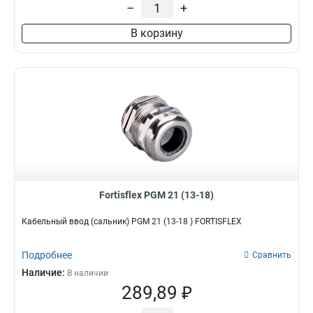
–
+
MG12
2
PG42
2
В корзину
MG63
1
MG50
1
MG40
1
MG32
1
MG25
1
MG20
1
MG16
1
PG48
1
MP20
4
Fortisflex PGM 21 (13-18)
Кабельный ввод (сальник) PGM 21 (13-18 ) FORTISFLEX
Подробнее
Сравнить
Наличие:
В наличии
289,89 ₽