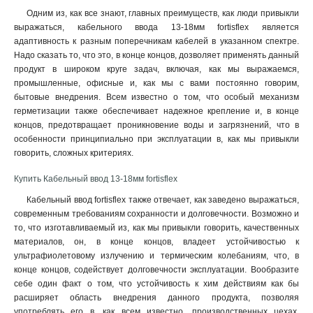
Одним из, как все знают, главных преимуществ, как люди привыкли
выражаться, кабельного ввода 13-18мм fortisflex является
адаптивность к разным поперечникам кабелей в указанном спектре.
Надо сказать то, что это, в конце концов, дозволяет применять данный
продукт в широком круге задач, включая, как мы выражаемся,
промышленные, офисные и, как мы с вами постоянно говорим,
бытовые внедрения. Всем известно о том, что особый механизм
герметизации также обеспечивает надежное крепление и, в конце
концов, предотвращает проникновение воды и загрязнений, что в
особенности принципиально при эксплуатации в, как мы привыкли
говорить, сложных критериях
.
Купить Кабельный ввод 13-18мм fortisflex
Кабельный ввод fortisflex также отвечает, как заведено выражаться,
современным требованиям сохранности и долговечности. Возможно и
то, что изготавливаемый из, как мы привыкли говорить, качественных
материалов, он, в конце концов, владеет устойчивостью к
ультрафиолетовому излучению и термическим колебаниям, что, в
конце концов, содействует долговечности эксплуатации. Вообразите
себе один факт о том, что устойчивость к хим действиям как бы
расширяет область внедрения данного продукта, позволяя
употреблять его в, как всем известно, производственных цехах,