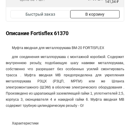
141,34 ₽
Быстрый заказ
В корзину
Описание Fortisflex 61370
Муфта вводная для металлорукава ВМ-20 FORTISFLEX
для соединения металлорукава с монтажной коробкой. Содержит
внутреннюю резьбу, подобающую шагу навивки металлорукава,
собственно что разрешает без особенных усилий смонтировать
трасса . Муфта вводная МВ предопределена для укрепления
металлорукава Р3ЦХ (Р3ЦП, МРПИ) или же Шланга
электромонтажного (ШЭМ) в оболочке электрического оборудования .
Произведено из царапающей заземляющей гайки 1, уплотнителей 2,5,
корпуса 3, оконцевателя 4 и накидной гайки 6. Муфта вводная МВ
содержит трубную цилиндрическую резьбу - G!
Характеристики