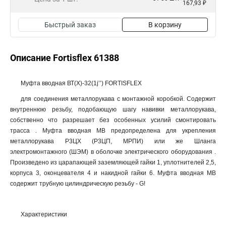
167,93 ₽
Быстрый заказ
В корзину
Описание Fortisflex 61388
Муфта вводная ВТ(Х)-32(1ј’’) FORTISFLEX
для соединения металлорукава с монтажной коробкой. Содержит
внутреннюю резьбу, подобающую шагу навивки металлорукава,
собственно что разрешает без особенных усилий смонтировать
трасса . Муфта вводная МВ предопределена для укрепления
металлорукава Р3ЦХ (Р3ЦП, МРПИ) или же Шланга
электромонтажного (ШЭМ) в оболочке электрического оборудования .
Произведено из царапающей заземляющей гайки 1, уплотнителей 2,5,
корпуса 3, оконцевателя 4 и накидной гайки 6. Муфта вводная МВ
содержит трубную цилиндрическую резьбу - G!
Характеристики