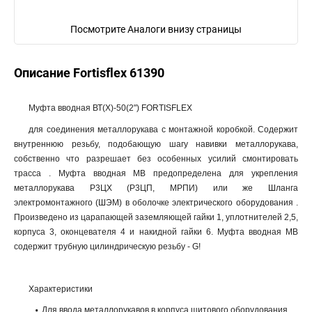
Посмотрите Аналоги внизу страницы
Описание Fortisflex 61390
Муфта вводная ВТ(Х)-50(2") FORTISFLEX
для соединения металлорукава с монтажной коробкой. Содержит
внутреннюю резьбу, подобающую шагу навивки металлорукава,
собственно что разрешает без особенных усилий смонтировать
трасса . Муфта вводная МВ предопределена для укрепления
металлорукава Р3ЦХ (Р3ЦП, МРПИ) или же Шланга
электромонтажного (ШЭМ) в оболочке электрического оборудования .
Произведено из царапающей заземляющей гайки 1, уплотнителей 2,5,
корпуса 3, оконцевателя 4 и накидной гайки 6. Муфта вводная МВ
содержит трубную цилиндрическую резьбу - G!
Характеристики
Для ввода металлорукавов в корпуса щитового оборудования