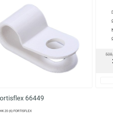
508
rtisflex 66449
НК 20 (б) FORTISFLEX