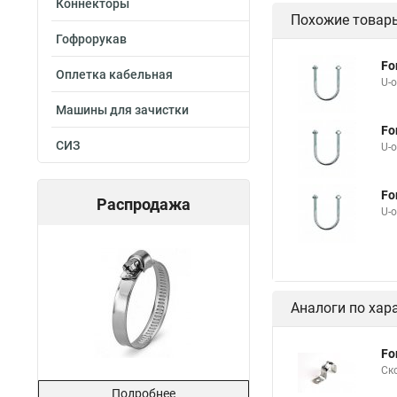
Коннекторы
Похожие товар
Гофрорукав
Fo
Оплетка кабельная
U-
Машины для зачистки
Fo
СИЗ
U-
Fo
Распродажа
U-
Аналоги по хар
Fo
Ск
Подробнее