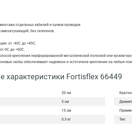
монтажа отдельных кабелей и пучков проводов.
 самозатухающий, без галогенов.
ции: от -40С до +85С.
от 0С до +60С.
способ крепления перфорированной металлической полоской или куском про
лоновые скобы обеспечивают надежное и эстетичное крепление на любые пов
е характеристики Fortisflex 66449
20 см
Кратно
5 см
Диаме
15 см
Примен
0.3 кг
Тип