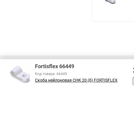
Fortisflex 66449
Код товара: 66449
Скоба нейлоновая СНК 20 (б) FORTISFLEX
В соответствии с пунктом 2 статьи 437 ГК РФ, вся информация о това
справочный характер и не является публичной офертой. При покупке
на наличие интересующих вас функций и характеристик.
Принимаем к оплате: