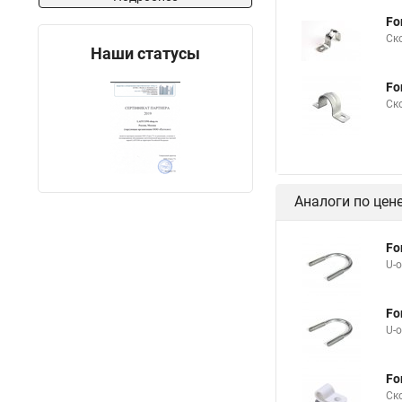
Fo
Ск
Наши статусы
Fo
Ск
Аналоги по цен
Fo
U-
Fo
U-
Fo
Ско