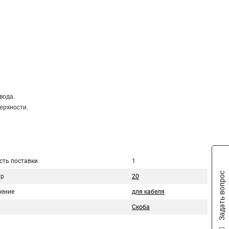
вода.
ерхности.
сть поставки
1
Задать вопрос
тр
20
ение
для кабеля
Скоба