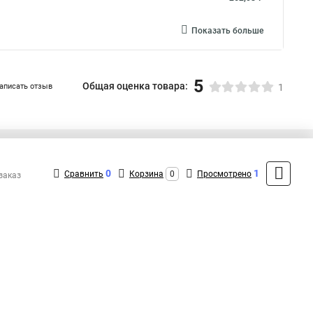
Показать больше
5
Общая оценка товара:
аписать отзыв
1
+7 (495) 432-09-09
Контакты
0
1
Сравнить
Корзина
0
Просмотрено
заказ
MAX: +7 (936) 148-00-15
ShopMSK8
(Круглосуточно)
info@fortisflex-shop.ru
Форма обратной связи