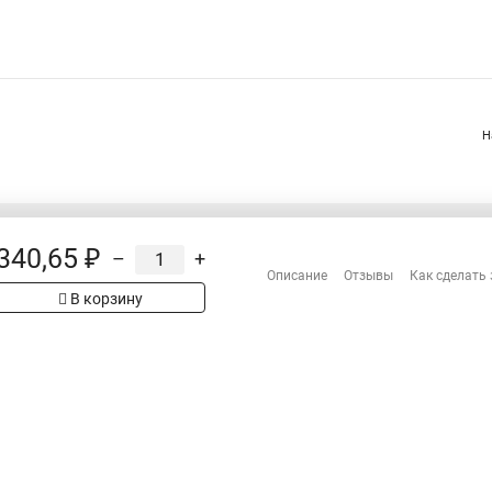
Н
340,65 ₽
–
+
Распродажа
Описание
Отзывы
Как сделать 
Сотрудничество
В корзину
рах на сайте имеет
Гарантия
 проверяйте товар
Оплата
Доставка