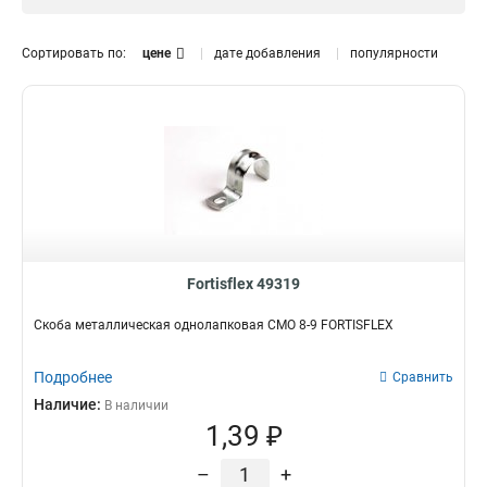
19
для труб
4
147
25
12
Сортировать по:
цене
дате добавления
популярности
16
23
32
11
50
12
40
11
Fortisflex 49319
Скоба металлическая однолапковая СМО 8-9 FORTISFLEX
Подробнее
Сравнить
Наличие:
В наличии
1,39 ₽
–
+