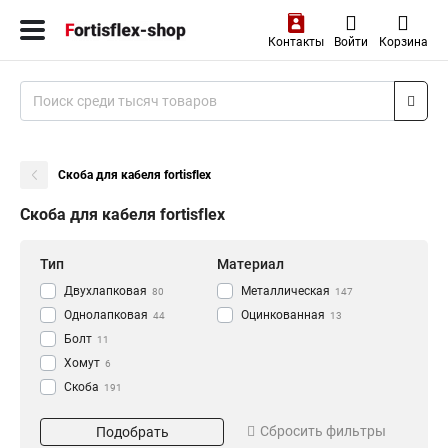
Контакты
Войти
Корзина
Скоба для кабеля fortisflex
Скоба для кабеля fortisflex
Тип
Материал
Двухлапковая
Металлическая
80
147
Однолапковая
Оцинкованная
44
13
Болт
11
Хомут
6
Скоба
191
Диаметр
Применение
Сбросить фильтры
Подобрать
20
для кабеля
15
31