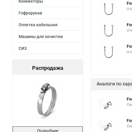
Коннекторы
Fo
U-
Гофрорукав
Оплетка кабельная
Fo
U-
Машины для зачистки
Fo
СИЗ
U-
Распродажа
Аналоги по хар
Fo
Ск
Fo
Ск
Подробнее