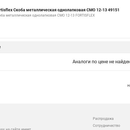
rtisflex Скоба металлическая однолапковая СМО 12-13 49151
оба металлическая однолапковая СМО 12-13 FORTISFLEX
е
Аналоги по цене не найде
Н
Распродажа
Сотрудничество
рах на сайте имеет