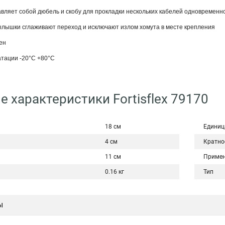
вляет собой дюбель и скобу для прокладки нескольких кабелей одновременн
лышки сглаживают переход и исключают излом хомута в месте крепления
ен
атации -20°С +80°С
е характеристики Fortisflex 79170
18 см
Единиц
4 см
Кратно
11 см
Примен
0.16 кг
Тип
ы