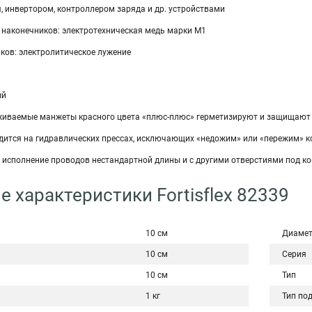
, инвертором, контроллером заряда и др. устройствами
 наконечников: электротехническая медь марки М1
ков: электролитическое лужение
ый
иваемые манжеты красного цвета «плюс-плюс» герметизируют и защищают о
дится на гидравлических прессах, исключающих «недожим» или «пережим» к
 исполнение проводов нестандартной длины и с другими отверстиями под к
е характеристики Fortisflex 82339
10 см
Диамет
10 см
Серия
10 см
Тип
1 кг
Тип по