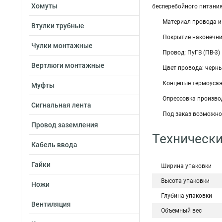
Хомуты
бесперебойного питания
Материал провода и
Втулки трубные
Покрытие наконечни
Чулки монтажные
Провод: ПуГВ (ПВ-3)
Вертлюги монтажные
Цвет провода: черн
Концевые термоусаж
Муфты
Опрессовка произво
Сигнальная лента
Под заказ возможно
Провод заземления
Технически
Кабель ввода
Гайки
Ширина упаковки
Высота упаковки
Ножи
Глубина упаковки
Вентиляция
Объемный вес