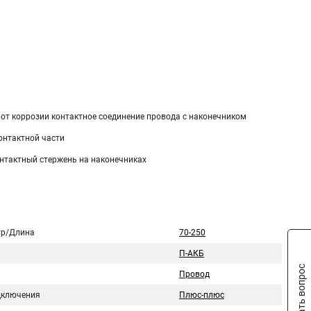
т коррозии контактное соединение провода с наконечником
онтактной части
онтактный стержень на наконечниках
р/Длина
70-250
П-АКБ
Задать вопрос
Провод
дключения
Плюс-плюс