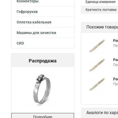
Коннекторы
Единица измерения
Кратность поставки
Гофрорукав
Оплетка кабельная
Похожие товар
Машины для зачистки
Fo
СИЗ
Про
Fo
Распродажа
Про
Fo
Про
Аналоги по хар
Подробнее