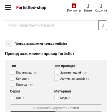
Контакты
Войти
Корзина
Провод заземления провод fortisflex
Провод заземления провод fortisflex
Тип
Тип провода
Перемычка
Заземляющий
15
129
Кольцо
Аккумуляторный
5
60
Провод
169
Серия
Материал
КВ1
Медь
8
9
Пзи
Латунный
28
5
Показать характеристики
ПЗ
45