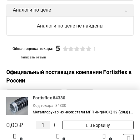
Аналоги по цене
Аналоги по цене не найдены
5
Общая оценка товара:
1
Написать отзыв
Официальный поставщик компании
Fortisflex
в
России
Fortisflex 84330
Код товара: 84330
Металлорукав из нерж.стали МРПИнг(INOX) 32 (20м) (...
0,00 ₽
–
+
В корзину
0
0
1