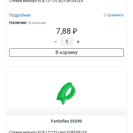
Стяжки велькро КСВ 12*135 (б) FORTISFLEX
Подробнее
Сравнить
Наличие:
В наличии
7,88 ₽
–
+
В корзину
Fortisflex 55290
Стяжки велькро КСВ 12*135 (зел) FORTISFLEX