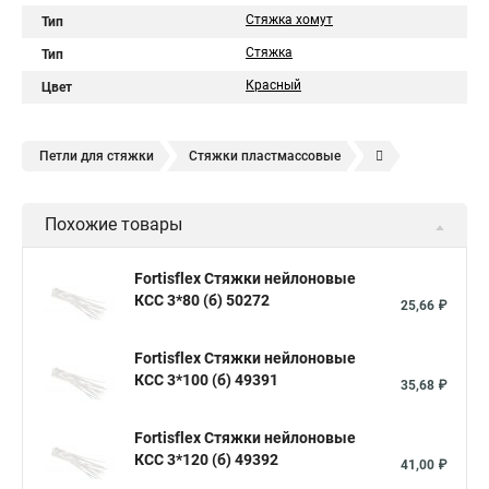
Стяжка хомут
Тип
Стяжка
Тип
Красный
Цвет
Петли для стяжки
Стяжки пластмассовые
Крепления стяжки
Стяжка 6 см
Стяжки расценка
Похожие товары
Стяжки зажим
Хомут стяжка нейлоновая купить в
Стяжка хомут нейлоновый 100 мм
Крепления на стяжках
Fortisflex Стяжки нейлоновые
КСС 3*80 (б) 50272
Стяжка alt
Хомуты стяжки труб
Стяжки магазин
25,66 ₽
Стяжка от ооо
Расценка стяжка
Fortisflex Стяжки нейлоновые
Стяжки для кабелей металлические
КСС 3*100 (б) 49391
35,68 ₽
Металлические ленты стяжки
Пружинный стяжки
Fortisflex Стяжки нейлоновые
Хомут стяжка это
Хомут стяжка саморез
КСС 3*120 (б) 49392
41,00 ₽
Купить стяжки кабельную
Пыльник шруса стяжки