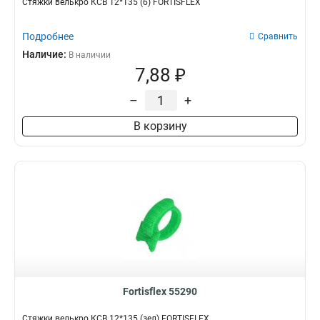
Стяжки велькро КСВ 12*135 (б) FORTISFLEX
Подробнее
Сравнить
Наличие:
В наличии
7,88 ₽
–
+
В корзину
Fortisflex 55290
Стяжки велькро КСВ 12*135 (зел) FORTISFLEX