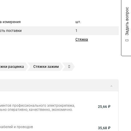
Задать вопрос
а измерения
шт.
сть поставки
1
Стяжка
яжки расценка
Стяжки зажим
яжках
Стяжка alt
Хомуты стяжки труб
кие
Металлические ленты стяжки
Пружинный стяжки
а стяжки
Конфирмат стяжки
Мешок стяжки
уты стяжки труба
Стяжки маркеры
ементов профессионального электрокрепежа,
25,66 ₽
ьно оперативно, качественно, экономично.
ить
Стяжек магазин
Стяжка толщиной 20 мм
массовая что это
Стяжка в 10 это
 кабелей и проводов
35,68 ₽