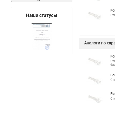
Стяжка хомутов шру
Fo
Стяжка это что
Наши статусы
Ст
Стяжки нейлон белы
Стяжка на мебель
Кабельный бандаж 
Аналоги по хар
Стяжка 3 на 200
Пластиковый хомут 
Fo
Ст
Что такое стяжки ка
бл
Площадка хомута ст
Fo
Что такое пластиков
Ст
Механизм стяжка
Fo
Безгалогенная стяжк
Ст
Стяжки стальные rex
Эксцентриковая стяж