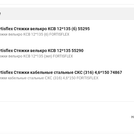
омут
Модели стяжек
Стяжки кабельные инструмент
Стяжки н
е
тяжку
Стяжки г1
Шпилька стяжка
Металла стяжки
Стяжк
Кабельная стяжка под винт
Прайс цен на стяжку
Стяжки из цпр
rtisflex Стяжки велькро КСВ 12*135 (б) 55295
яжки велькро КСВ 12*135 (б) FORTISFLEX
ия для кабеля
Купить кабельный стяжка
Купить кабельный стяжк
яжки
Стяжки 350
Гайка для стяжек
Хомут стяжка нейлоновая
rtisflex Стяжки велькро КСВ 12*135 55290
яжки велькро КСВ 12*135 (зел) FORTISFLEX
и для труб
Металлические стяжки для труб
rtisflex Стяжки кабельные стальные СКС (316) 4,6*150 74867
яжки кабельные стальные СКС (316) 4,6*150 FORTISFLEX
Н