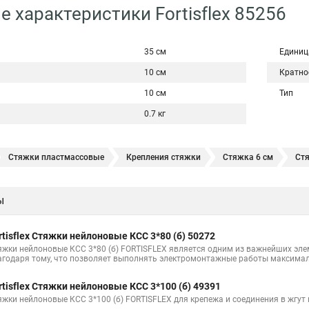
е характеристики Fortisflex 85256
35 см
Единиц
10 см
Кратно
10 см
Тип
0.7 кг
Стяжки пластмассовые
Крепления стяжки
Стяжка 6 см
Ст
овая купить в
Стяжка хомут нейлоновый 100 мм
Крепления на ст
ы
Стяжка от ооо
Расценка стяжка
Стяжки для кабелей металличес
Хомут стяжка саморез
Купить стяжки кабельную
Пыльник шрус
rtisflex Стяжки нейлоновые КСС 3*80 (б) 50272
Расценка смета армирование стяжки
Хомуты стяжки нейлон
Хом
яжки нейлоновые КСС 3*80 (б) FORTISFLEX является одним из важнейших эл
агодаря тому, что позволяет выполнять электромонтажные работы максимал
100шт черные
Прайс на цены по стяжке
Площадка для стяжки куп
rtisflex Стяжки нейлоновые КСС 3*100 (б) 49391
Стяжка монтажная с площадкой
Стяжка крепления
Стяжка пласт
яжки нейлоновые КСС 3*100 (б) FORTISFLEX для крепежа и соединения в жгут