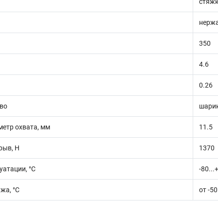
стяж
нержа
350
4.6
0.26
во
шари
етр охвата, мм
11.5
рыв, Н
1370
уатации, °C
-80...
жа, °C
от -50