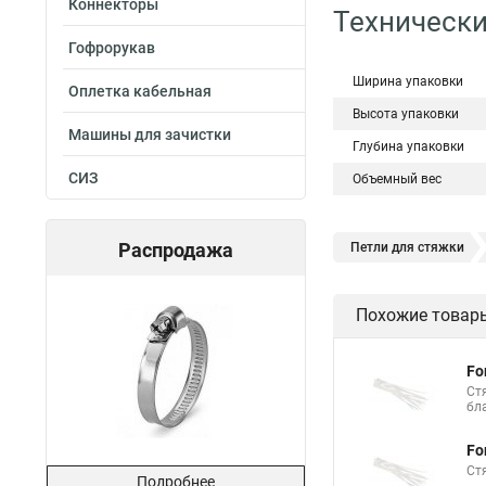
Коннекторы
Технически
Гофрорукав
Ширина упаковки
Оплетка кабельная
Высота упаковки
Машины для зачистки
Глубина упаковки
СИЗ
Объемный вес
Распродажа
Петли для стяжки
Хомут стяжка нейлон
Похожие товар
Стяжки магазин
Хомут стяжка это
Fo
Хорошие стяжки
Ст
бл
Стяжка нейлоновые 
Fo
Стяжки толстые
Ст
Подробнее