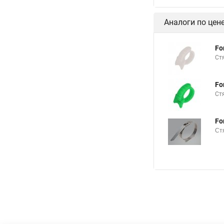
Стяжка кабельная х
Аналоги по цен
Купить кабельную с
Стяжка от 10 мм
Fo
Ст
Стяжки металлическ
Куплю кабельные ст
Fo
Ст
Металлические стяжк
Fo
Ст