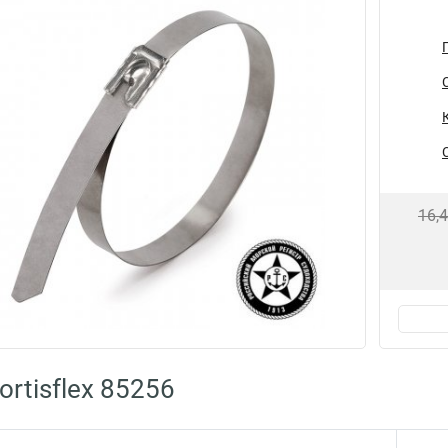
16,
rtisflex 85256