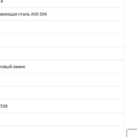
ка
веющая сталь AISI 304
ковый замок
+538