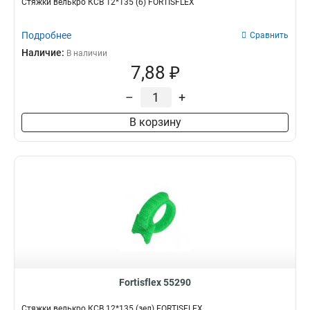
Стяжки велькро КСВ 12*135 (б) FORTISFLEX
Подробнее
Сравнить
Наличие:
В наличии
7,88 ₽
–
+
В корзину
Fortisflex 55290
Стяжки велькро КСВ 12*135 (зел) FORTISFLEX