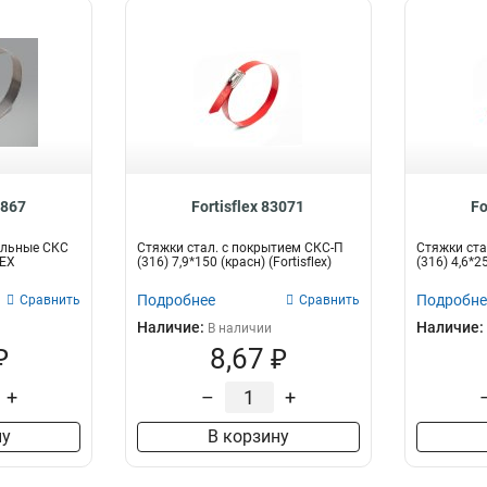
4867
Fortisflex 83071
Fo
альные СКС
Стяжки стал. с покрытием СКС-П
Стяжки ста
LEX
(316) 7,9*150 (красн) (Fortisflex)
(316) 4,6*25
Подробнее
Подробне
Сравнить
Сравнить
Наличие:
Наличие:
В наличии
₽
8,67 ₽
+
–
+
ну
В корзину