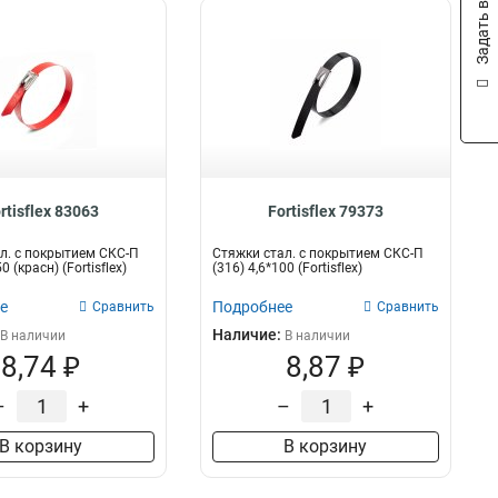
Задать вопрос
rtisflex 83063
Fortisflex 79373
л. с покрытием СКС-П
Стяжки стал. с покрытием СКС-П
0 (красн) (Fortisflex)
(316) 4,6*100 (Fortisflex)
е
Подробнее
Сравнить
Сравнить
Наличие:
В наличии
В наличии
8,74 ₽
8,87 ₽
–
+
–
+
В корзину
В корзину