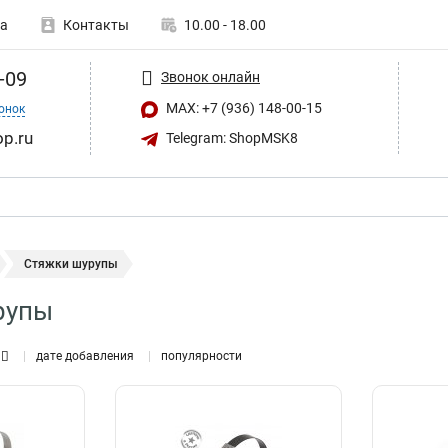
а
Контакты
10.00 - 18.00
-09
Звонок онлайн
MAX: +7 (936) 148-00-15
онок
op.ru
Telegram: ShopMSK8
Стяжки шурупы
рупы
дате добавления
популярности