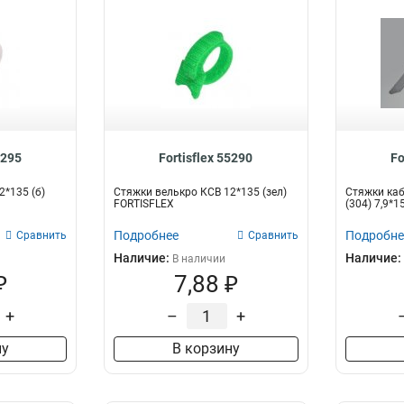
5295
Fortisflex 55290
Fo
2*135 (б)
Стяжки велькро КСВ 12*135 (зел)
Стяжки ка
FORTISFLEX
(304) 7,9*
Подробнее
Подробне
Сравнить
Сравнить
Наличие:
Наличие:
В наличии
₽
7,88 ₽
+
–
+
ну
В корзину