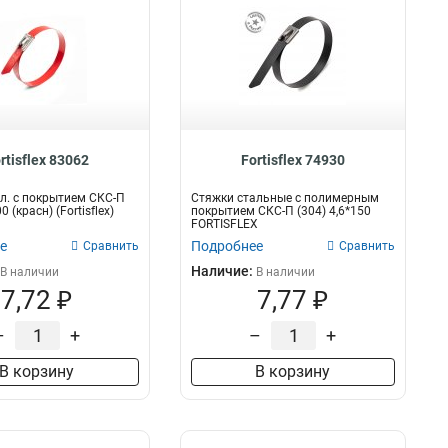
rtisflex 83062
Fortisflex 74930
л. с покрытием СКС-П
Стяжки стальные с полимерным
0 (красн) (Fortisflex)
покрытием СКС-П (304) 4,6*150
FORTISFLEX
е
Подробнее
Сравнить
Сравнить
Наличие:
В наличии
В наличии
7,72 ₽
7,77 ₽
–
+
–
+
В корзину
В корзину