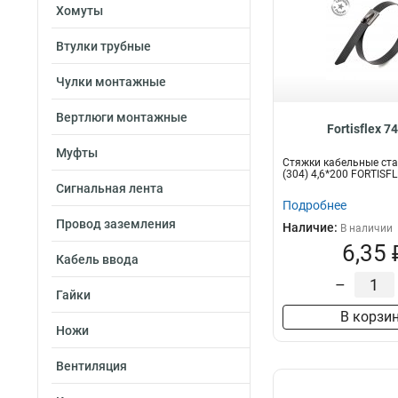
Хомуты
Втулки трубные
Чулки монтажные
Вертлюги монтажные
Fortisflex 7
Муфты
Стяжки кабельные ст
(304) 4,6*200 FORTISF
Сигнальная лента
Подробнее
Провод заземления
Наличие:
В наличии
6,35 
Кабель ввода
–
Гайки
В корзи
Ножи
Вентиляция