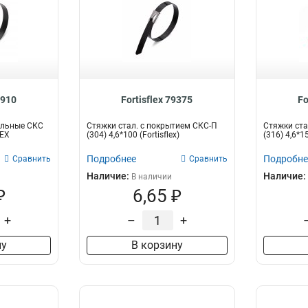
4910
Fortisflex 79375
Fo
альные СКС
Стяжки стал. с покрытием СКС-П
Стяжки ста
LEX
(304) 4,6*100 (Fortisflex)
(316) 4,6*15
Подробнее
Подробне
Сравнить
Сравнить
Наличие:
Наличие:
В наличии
₽
6,65 ₽
+
–
+
ну
В корзину