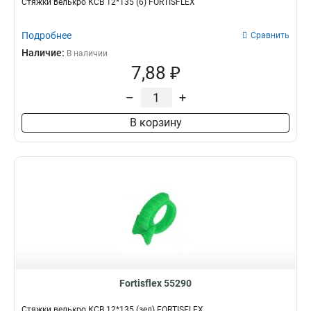
Стяжки велькро КСВ 12*135 (б) FORTISFLEX
Подробнее
Сравнить
Наличие:
В наличии
7,88 ₽
–
+
В корзину
Fortisflex 55290
Стяжки велькро КСВ 12*135 (зел) FORTISFLEX