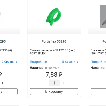
5295
Fortisflex 55290
Fo
2*135 (б)
Стяжки велькро КСВ 12*135 (зел)
Стяжки ка
FORTISFLEX
(304) 7,9*
Подробнее
Подробне
Сравнить
Сравнить
Наличие:
Наличие:
В наличии
₽
7,88 ₽
+
–
+
ну
В корзину