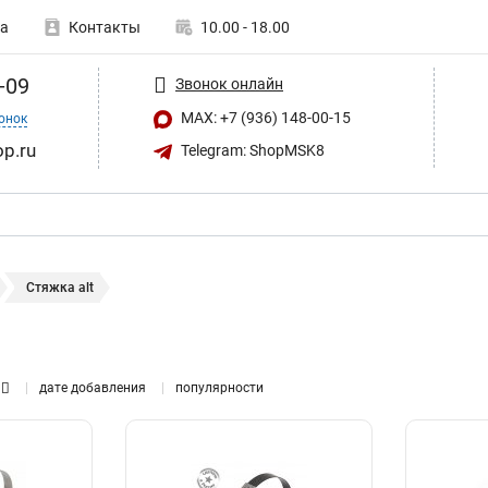
а
Контакты
10.00 - 18.00
-09
Звонок онлайн
MAX: +7 (936) 148-00-15
онок
op.ru
Telegram: ShopMSK8
Стяжка alt
дате добавления
популярности