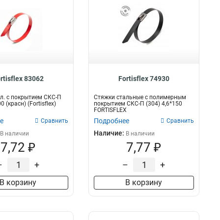
rtisflex 83062
Fortisflex 74930
л. с покрытием СКС-П
Стяжки стальные с полимерным
0 (красн) (Fortisflex)
покрытием СКС-П (304) 4,6*150
FORTISFLEX
е
Подробнее
Сравнить
Сравнить
Наличие:
В наличии
В наличии
7,72 ₽
7,77 ₽
–
+
–
+
В корзину
В корзину