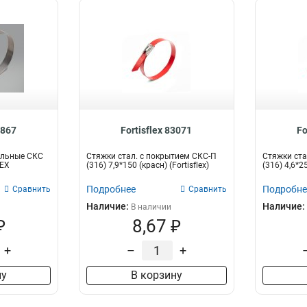
4867
Fortisflex 83071
Fo
альные СКС
Стяжки стал. с покрытием СКС-П
Стяжки ста
LEX
(316) 7,9*150 (красн) (Fortisflex)
(316) 4,6*25
Подробнее
Подробне
Сравнить
Сравнить
Наличие:
Наличие:
В наличии
₽
8,67 ₽
+
–
+
ну
В корзину