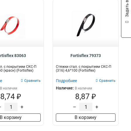
Задать вопрос
rtisflex 83063
Fortisflex 79373
л. с покрытием СКС-П
Стяжки стал. с покрытием СКС-П
0 (красн) (Fortisflex)
(316) 4,6*100 (Fortisflex)
е
Подробнее
Сравнить
Сравнить
Наличие:
В наличии
В наличии
8,74 ₽
8,87 ₽
–
+
–
+
В корзину
В корзину