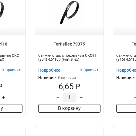
4910
Fortisflex 79375
Fo
альные СКС
Стяжки стал. с покрытием СКС-П
Стяжки ста
LEX
(304) 4,6*100 (Fortisflex)
(316) 4,6*15
Подробнее
Подробне
Сравнить
Сравнить
Наличие:
Наличие:
В наличии
₽
6,65 ₽
+
–
+
ну
В корзину