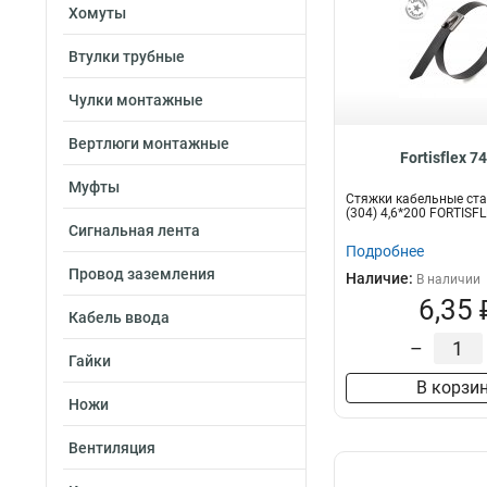
Хомуты
Втулки трубные
Чулки монтажные
Вертлюги монтажные
Fortisflex 7
Муфты
Стяжки кабельные ст
(304) 4,6*200 FORTISF
Сигнальная лента
Подробнее
Провод заземления
Наличие:
В наличии
6,35 
Кабель ввода
–
Гайки
В корзи
Ножи
Вентиляция