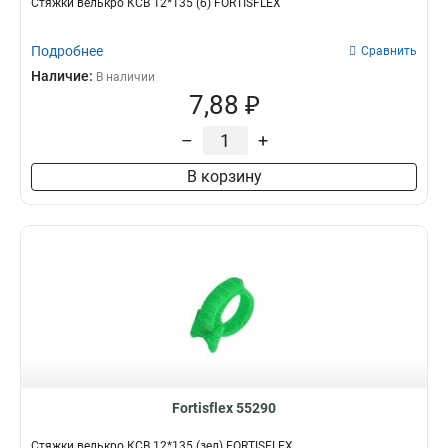
Стяжки велькро КСВ 12*135 (б) FORTISFLEX
Подробнее
Сравнить
Наличие:
В наличии
7,88 ₽
–
+
В корзину
Fortisflex 55290
Стяжки велькро КСВ 12*135 (зел) FORTISFLEX