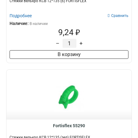
Стяжки велькро КСВ 12*135 (б) FORTISFLEX
Подробнее
Сравнить
Наличие:
В наличии
9,24 ₽
–
+
В корзину
Fortisflex 55290
Стяжки велькро КСВ 12*135 (зел) FORTISFLEX