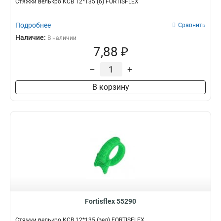
Стяжки велькро КСВ 12*135 (б) FORTISFLEX
Подробнее
Сравнить
Наличие:
В наличии
7,88 ₽
–
+
В корзину
Fortisflex 55290
Стяжки велькро КСВ 12*135 (зел) FORTISFLEX