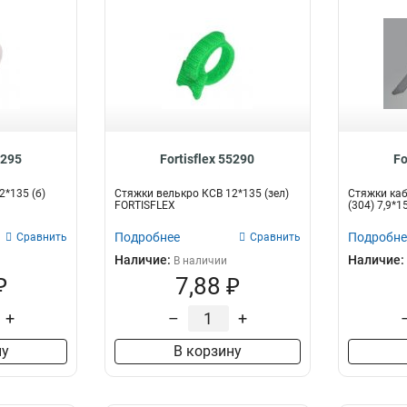
5295
Fortisflex 55290
Fo
2*135 (б)
Стяжки велькро КСВ 12*135 (зел)
Стяжки ка
FORTISFLEX
(304) 7,9*
Подробнее
Подробне
Сравнить
Сравнить
Наличие:
Наличие:
В наличии
₽
7,88 ₽
+
–
+
ну
В корзину