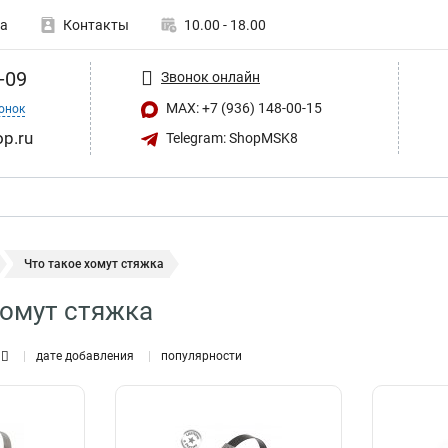
а
Контакты
10.00 - 18.00
-09
Звонок онлайн
MAX: +7 (936) 148-00-15
онок
op.ru
Telegram: ShopMSK8
Что такое хомут стяжка
хомут стяжка
дате добавления
популярности