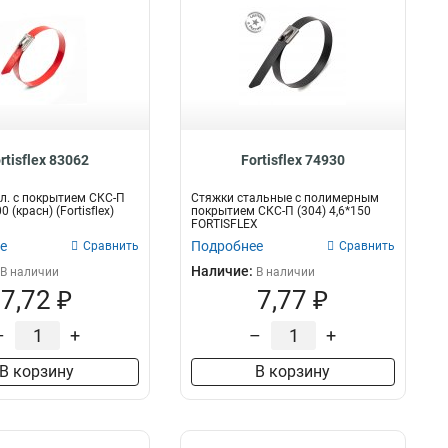
rtisflex 83062
Fortisflex 74930
л. с покрытием СКС-П
Стяжки стальные с полимерным
0 (красн) (Fortisflex)
покрытием СКС-П (304) 4,6*150
FORTISFLEX
е
Подробнее
Сравнить
Сравнить
Наличие:
В наличии
В наличии
7,72 ₽
7,77 ₽
–
+
–
+
В корзину
В корзину