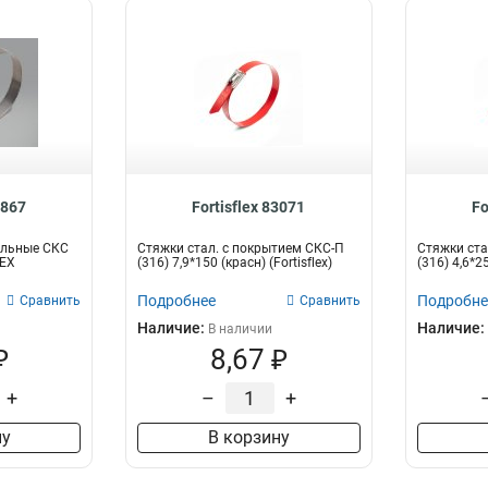
4867
Fortisflex 83071
Fo
альные СКС
Стяжки стал. с покрытием СКС-П
Стяжки ста
LEX
(316) 7,9*150 (красн) (Fortisflex)
(316) 4,6*25
Подробнее
Подробне
Сравнить
Сравнить
Наличие:
Наличие:
В наличии
₽
8,67 ₽
+
–
+
ну
В корзину