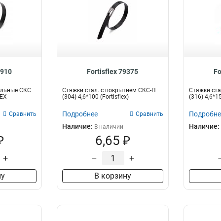
4910
Fortisflex 79375
Fo
альные СКС
Стяжки стал. с покрытием СКС-П
Стяжки ста
LEX
(304) 4,6*100 (Fortisflex)
(316) 4,6*15
Подробнее
Подробне
Сравнить
Сравнить
Наличие:
Наличие:
В наличии
₽
6,65 ₽
+
–
+
ну
В корзину