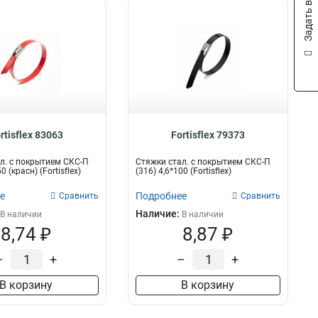
Задать вопрос
rtisflex 83063
Fortisflex 79373
л. с покрытием СКС-П
Стяжки стал. с покрытием СКС-П
0 (красн) (Fortisflex)
(316) 4,6*100 (Fortisflex)
е
Подробнее
Сравнить
Сравнить
Наличие:
В наличии
В наличии
8,74 ₽
8,87 ₽
–
+
–
+
В корзину
В корзину