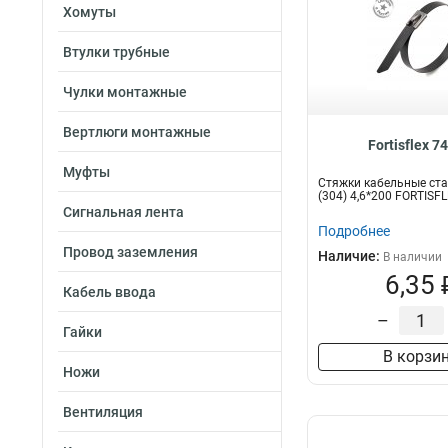
Хомуты
Втулки трубные
Чулки монтажные
Вертлюги монтажные
Fortisflex 7
Муфты
Стяжки кабельные ст
(304) 4,6*200 FORTISF
Сигнальная лента
Подробнее
Провод заземления
Наличие:
В наличии
6,35 
Кабель ввода
–
Гайки
В корзи
Ножи
Вентиляция