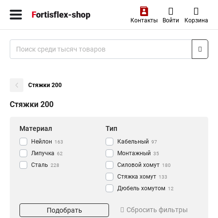
Контакты
Войти
Корзина
Стяжки 200
Стяжки 200
Материал
Тип
Нейлон
Кабельный
163
97
Липучка
Монтажный
62
35
Сталь
Силовой хомут
228
180
Стяжка хомут
133
Дюбель хомутом
12
Стяжка
Длина
Цвет
660
Сбросить фильтры
Подобрать
Хомут
2
100
Белый
23
133