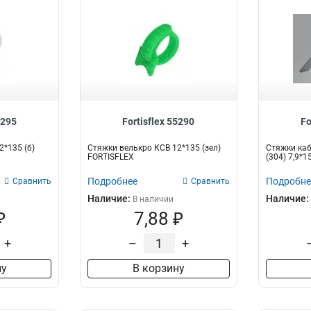
5295
Fortisflex 55290
Fo
2*135 (б)
Стяжки велькро КСВ 12*135 (зел)
Стяжки ка
FORTISFLEX
(304) 7,9*
Подробнее
Подробне
Сравнить
Сравнить
Наличие:
Наличие:
В наличии
₽
7,88 ₽
+
–
+
ну
В корзину