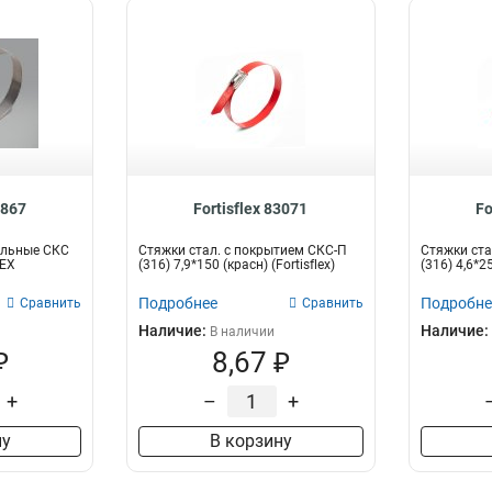
4867
Fortisflex 83071
Fo
альные СКС
Стяжки стал. с покрытием СКС-П
Стяжки ста
LEX
(316) 7,9*150 (красн) (Fortisflex)
(316) 4,6*25
Подробнее
Подробне
Сравнить
Сравнить
Наличие:
Наличие:
В наличии
₽
8,67 ₽
+
–
+
ну
В корзину