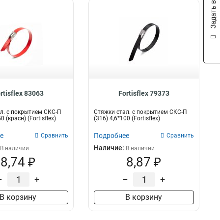
Задать вопрос
rtisflex 83063
Fortisflex 79373
л. с покрытием СКС-П
Стяжки стал. с покрытием СКС-П
0 (красн) (Fortisflex)
(316) 4,6*100 (Fortisflex)
е
Подробнее
Сравнить
Сравнить
Наличие:
В наличии
В наличии
8,74 ₽
8,87 ₽
–
+
–
+
В корзину
В корзину