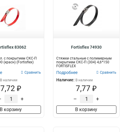
rtisflex 83062
Fortisflex 74930
л. с покрытием СКС-П
Стяжки стальные с полимерным
0 (красн) (Fortisflex)
покрытием СКС-П (304) 4,6*150
FORTISFLEX
е
Подробнее
Сравнить
Сравнить
Наличие:
В наличии
В наличии
7,72 ₽
7,77 ₽
–
+
–
+
В корзину
В корзину