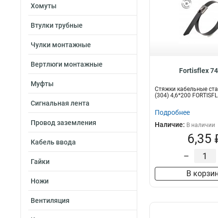
Хомуты
Втулки трубные
Чулки монтажные
Вертлюги монтажные
Fortisflex 7
Муфты
Стяжки кабельные ст
(304) 4,6*200 FORTISF
Сигнальная лента
Подробнее
Провод заземления
Наличие:
В наличии
6,35 
Кабель ввода
–
Гайки
В корзи
Ножи
Вентиляция