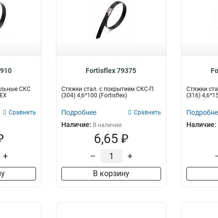
4910
Fortisflex 79375
Fo
альные СКС
Стяжки стал. с покрытием СКС-П
Стяжки ста
LEX
(304) 4,6*100 (Fortisflex)
(316) 4,6*15
Подробнее
Подробне
Сравнить
Сравнить
Наличие:
Наличие:
В наличии
₽
6,65 ₽
+
–
+
ну
В корзину