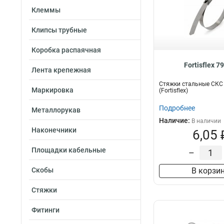
Клеммы
Клипсы трубные
Коробка распаячная
Fortisflex 7
Лента крепежная
Стяжки стальные СКС 
Маркировка
(Fortisflex)
Подробнее
Металлорукав
Наличие:
В наличии
Наконечники
6,05 
Площадки кабельные
–
Скобы
В корзи
Стяжки
Фитинги