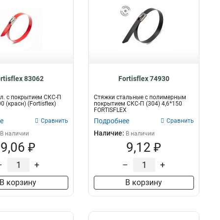
rtisflex 83062
Fortisflex 74930
л. с покрытием СКС-П
Стяжки стальные с полимерным
0 (красн) (Fortisflex)
покрытием СКС-П (304) 4,6*150
FORTISFLEX
е
Подробнее
Сравнить
Сравнить
Наличие:
В наличии
В наличии
9,06 ₽
9,12 ₽
–
+
–
+
В корзину
В корзину