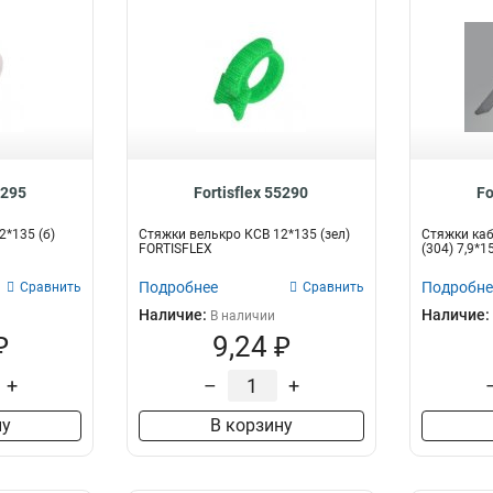
5295
Fortisflex 55290
Fo
2*135 (б)
Стяжки велькро КСВ 12*135 (зел)
Стяжки ка
FORTISFLEX
(304) 7,9*
Подробнее
Подробне
Сравнить
Сравнить
Наличие:
Наличие:
В наличии
₽
9,24 ₽
+
–
+
ну
В корзину