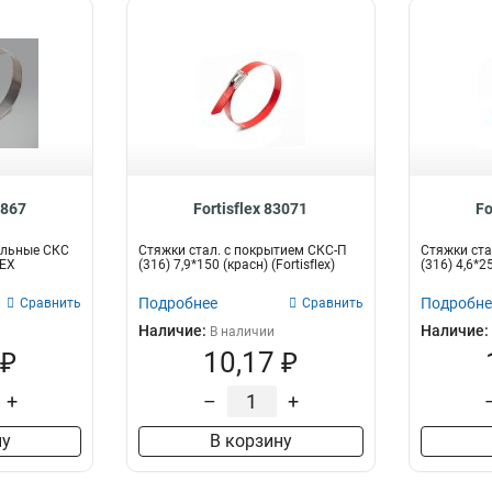
4867
Fortisflex 83071
Fo
альные СКС
Стяжки стал. с покрытием СКС-П
Стяжки ста
LEX
(316) 7,9*150 (красн) (Fortisflex)
(316) 4,6*25
Подробнее
Подробне
Сравнить
Сравнить
Наличие:
Наличие:
В наличии
 ₽
10,17 ₽
+
–
+
ну
В корзину