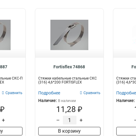
4887
Fortisflex 74868
Fo
альные СКС-П
Стяжки кабельные стальные СКС
Стяжки ста
LEX
(316) 4,6*200 FORTISFLEX
(316) 4,6*30
Подробнее
Подробне
Сравнить
Сравнить
Наличие:
Наличие:
В наличии
 ₽
11,28 ₽
+
–
+
ну
В корзину