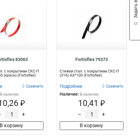
Задать вопрос
rtisflex 83063
Fortisflex 79373
л. с покрытием СКС-П
Стяжки стал. с покрытием СКС-П
0 (красн) (Fortisflex)
(316) 4,6*100 (Fortisflex)
е
Подробнее
Сравнить
Сравнить
Наличие:
В наличии
В наличии
10,26 ₽
10,41 ₽
–
+
–
+
В корзину
В корзину