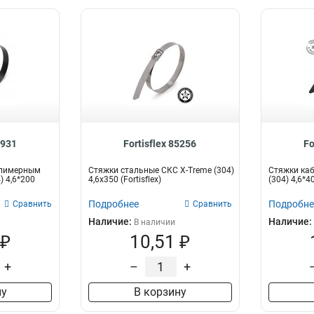
4931
Fortisflex 85256
Fo
олимерным
Стяжки стальные СКС X-Treme (304)
Стяжки ка
) 4,6*200
4,6х350 (Fortisflex)
(304) 4,6*
Подробнее
Подробне
Сравнить
Сравнить
Наличие:
Наличие:
В наличии
 ₽
10,51 ₽
+
–
+
ну
В корзину