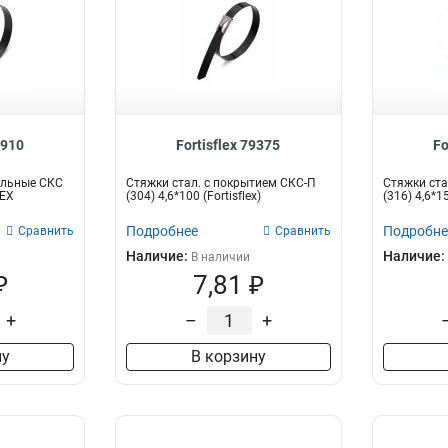
4910
Fortisflex 79375
Fo
альные СКС
Стяжки стал. с покрытием СКС-П
Стяжки ста
LEX
(304) 4,6*100 (Fortisflex)
(316) 4,6*15
Подробнее
Подробне
Сравнить
Сравнить
Наличие:
Наличие:
В наличии
₽
7,81 ₽
+
–
+
ну
В корзину