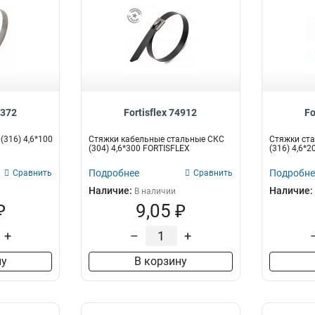
9372
Fortisflex 74912
Fo
(316) 4,6*100
Стяжки кабельные стальные СКС
Стяжки ста
(304) 4,6*300 FORTISFLEX
(316) 4,6*20
Подробнее
Подробне
Сравнить
Сравнить
Наличие:
Наличие:
В наличии
₽
9,05 ₽
+
–
+
ну
В корзину