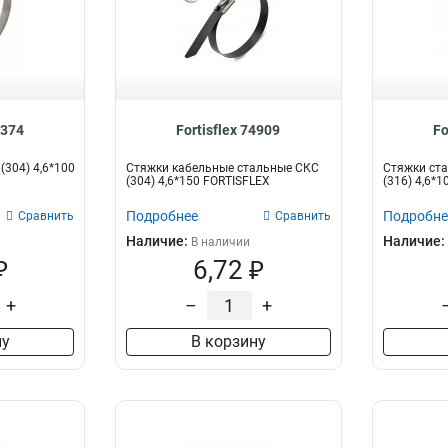
9374
Fortisflex 74909
Fo
(304) 4,6*100
Стяжки кабельные стальные СКС
Стяжки ста
(304) 4,6*150 FORTISFLEX
(316) 4,6*10
Подробнее
Подробне
Сравнить
Сравнить
Наличие:
Наличие:
В наличии
₽
6,72 ₽
+
–
+
ну
В корзину